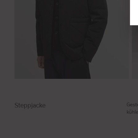
Geste
Steppjacke
kühl