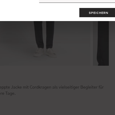
SPEICHERN
ppte Jacke mit Cordkragen als vielseitiger Begleiter für
ere Tage.