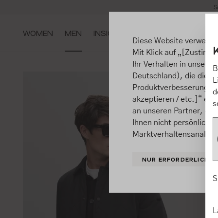
S
m Hauptinhalt springen
Zur Suche springen
Zur Hauptnavigation springen
WOMEN
MEN
INSIGHTS
Diese Website verwende
Mit Klick auf „[Zustimme
Ihr Verhalten in unsere
B
Deutschland), die diese
L
Produktverbesserungen, 
d
akzeptieren / etc.]“ ert
s
an unseren Partner, die
Ihnen nicht persönlich 
Marktverhaltensanalysen
NUR ERFORDERLICHE
S
L