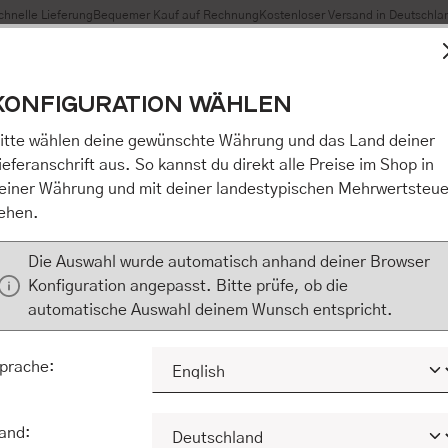
chnelle Lieferung
Bequemer Kauf auf Rechnung
Kostenloser Versand in Deutschla
t Cookies, um eine bestmögliche Erfahrung bieten zu können
KONFIGURATION WÄHLEN
n / Alles akzeptieren / etc.]“ erteilen Sie Ihre Einwilligung au
m Shop an unseren Partner, die shopware AG (Ebbinghoff 10,
itte wählen deine gewünschte Währung und das Land deiner
 Daten Ihnen nicht persönlich zuordnen kann, sie aber zu eig
ieferanschrift aus. So kannst du direkt alle Preise im Shop in
Marktverhaltensanalysen) verarbeiten darf. Mit Klick auf „[Z
einer Währung und mit deiner landestypischen Mehrwertsteue
eilen Sie Ihre Einwilligung auch in die Weitergabe über Ihr Ver
ehen.
 shopware AG (Ebbinghoff 10, 48624 Schöppingen, Deutschlan
zuordnen kann, sie aber zu eigenen Zwecken (z.B. Produktver
Die Auswahl wurde automatisch anhand deiner Browser
) verarbeiten darf.
Konfiguration angepasst. Bitte prüfe, ob die
automatische Auswahl deinem Wunsch entspricht.
KONFIGURIEREN
ALLE COOKIES A
prache:
and: