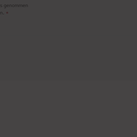
is genommen
en.
*