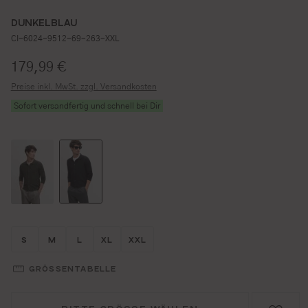
DUNKELBLAU
CI-6024-9512-69-263-XXL
Regulärer Preis:
179,99 €
Preise inkl. MwSt. zzgl. Versandkosten
Sofort versandfertig und schnell bei Dir
Größe wählen
Größe wählen
Größe wählen
Größe wählen
Größe wählen
S
M
L
XL
XXL
GRÖSSENTABELLE