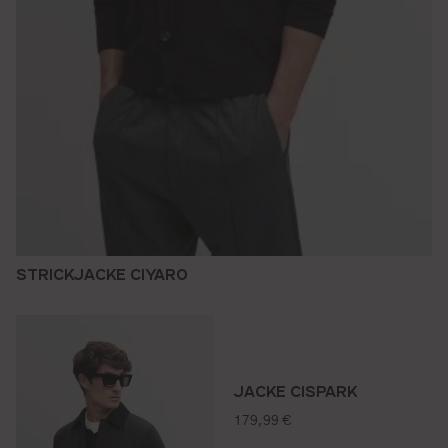
STRICKJACKE CIYARO
JACKE CISPARK
regulärer preis:
179,99 €