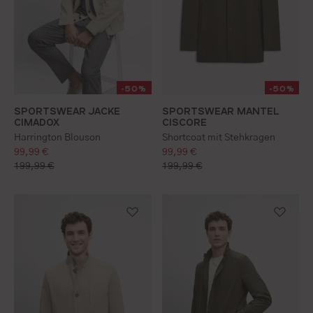
-50%
-50%
SPORTSWEAR MANTEL
SPORTSWEAR JACKE
46
48
50
52
54
56
98
102
106
S
M
L
XL
XXL
CISCORE
CIMADOX
Shortcoat mit Stehkragen
Harrington Blouson
verkaufspreis:
verkaufspreis:
99,99 €
99,99 €
regulärer preis:
regulärer preis:
199,99 €
199,99 €