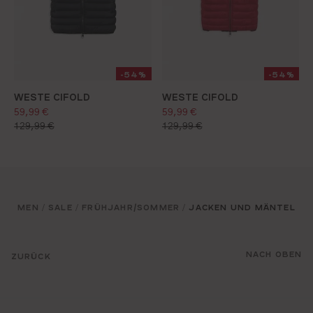
-54%
-54%
WESTE CIFOLD
WESTE CIFOLD
verkaufspreis:
verkaufspreis:
59,99 €
59,99 €
regulärer preis:
regulärer preis:
129,99 €
129,99 €
S
M
L
XL
XXL
XXXL
S
M
L
XL
XXL
XXXL
MEN
SALE
FRÜHJAHR/SOMMER
JACKEN UND MÄNTEL
/
/
/
NACH OBEN
ZURÜCK