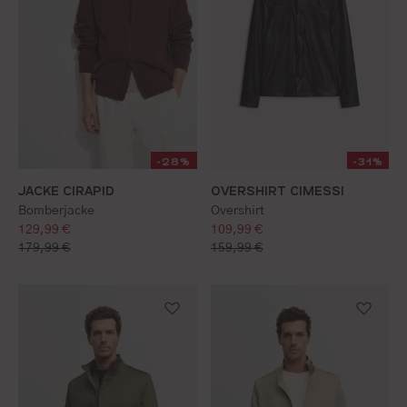
-28%
-31%
JACKE CIRAPID
OVERSHIRT CIMESSI
S
M
L
XL
XXL
Bomberjacke
Overshirt
verkaufspreis:
verkaufspreis:
129,99 €
109,99 €
S
M
L
XL
XXL
regulärer preis:
regulärer preis:
179,99 €
159,99 €