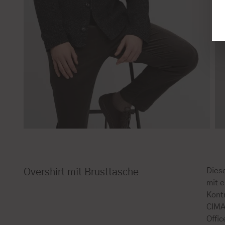
Dies
Overshirt mit Brusttasche
mit e
Kontr
CIMAN
Offic