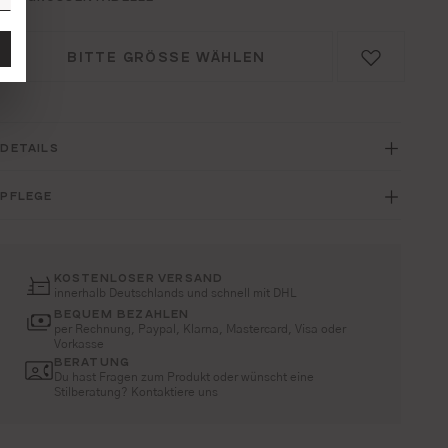
BITTE GRÖSSE WÄHLEN
DETAILS
PFLEGE
KOSTENLOSER VERSAND
innerhalb Deutschlands und schnell mit DHL
BEQUEM BEZAHLEN
per Rechnung, Paypal, Klarna, Mastercard, Visa oder
Vorkasse
BERATUNG
Du hast Fragen zum Produkt oder wünscht eine
Stilberatung? Kontaktiere uns