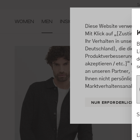
S
m Hauptinhalt springen
Zur Suche springen
Zur Hauptnavigation springen
WOMEN
MEN
INSIGHTS
Diese Website verwende
Mit Klick auf „[Zustimme
Ihr Verhalten in unsere
B
Deutschland), die diese
L
Produktverbesserungen, 
d
akzeptieren / etc.]“ ert
s
an unseren Partner, die
Ihnen nicht persönlich 
Marktverhaltensanalysen
NUR ERFORDERLICHE
S
L