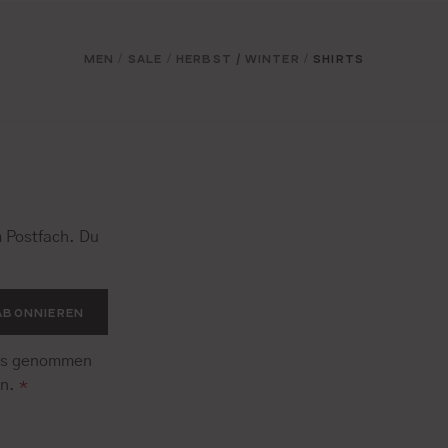
MEN
SALE
HERBST / WINTER
SHIRTS
/
/
/
 Postfach. Du
.
ABONNIEREN
is genommen
en.
*