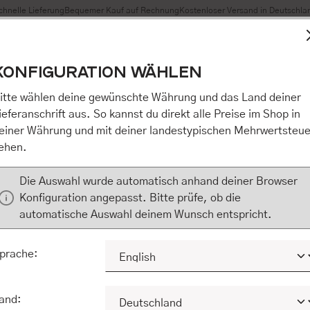
chnelle Lieferung
Bequemer Kauf auf Rechnung
Kostenloser Versand in Deutschla
t Cookies, um eine bestmögliche Erfahrung bieten zu können
KONFIGURATION WÄHLEN
n / Alles akzeptieren / etc.]“ erteilen Sie Ihre Einwilligung au
m Shop an unseren Partner, die shopware AG (Ebbinghoff 10,
itte wählen deine gewünschte Währung und das Land deiner
 Daten Ihnen nicht persönlich zuordnen kann, sie aber zu eig
ieferanschrift aus. So kannst du direkt alle Preise im Shop in
Marktverhaltensanalysen) verarbeiten darf. Mit Klick auf „[Z
einer Währung und mit deiner landestypischen Mehrwertsteue
eilen Sie Ihre Einwilligung auch in die Weitergabe über Ihr Ver
ehen.
 shopware AG (Ebbinghoff 10, 48624 Schöppingen, Deutschlan
zuordnen kann, sie aber zu eigenen Zwecken (z.B. Produktver
Die Auswahl wurde automatisch anhand deiner Browser
) verarbeiten darf.
Konfiguration angepasst. Bitte prüfe, ob die
automatische Auswahl deinem Wunsch entspricht.
KONFIGURIEREN
ALLE COOKIES A
prache:
and: