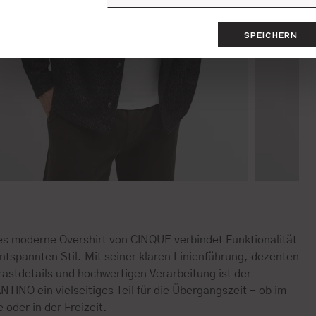
SPEICHERN
es moderne Overshirt von CINQUE verbindet Funktionalität
ntspannten Stil. Mit seiner klaren Linienführung, dezenten
astdetails und hochwertigen Verarbeitung ist der
TINO ein vielseitiges Teil für die Übergangszeit - ob im
e oder in der Freizeit.