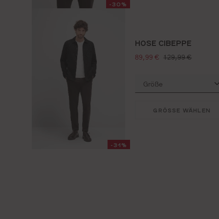
-30%
HOSE CIBEPPE
verkaufspreis:
regulärer preis:
89,99 €
129,99 €
GRÖSSE WÄHLEN
-31%