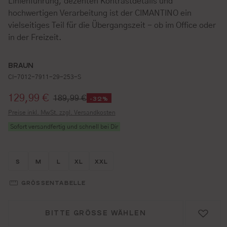
Linienführung, dezenten Kontrastdetails und
hochwertigen Verarbeitung ist der CIMANTINO ein
vielseitiges Teil für die Übergangszeit - ob im Office oder
in der Freizeit.
BRAUN
CI-7012-7911-29-253-S
Verkaufspreis:
129,99 €
189,99 €
-32%
Preise inkl. MwSt. zzgl. Versandkosten
Sofort versandfertig und schnell bei Dir
Größe wählen
Größe wählen
Größe wählen
Größe wählen
Größe wählen
S
M
L
XL
XXL
GRÖSSENTABELLE
BITTE GRÖSSE WÄHLEN