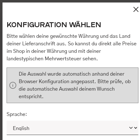
DE
EN
Bequemer Kauf auf Rechnung
Zum Hauptinhalt springen
Kostenloser Versand in Deutschland
Diese Website verwendet Cookies, um eine bestmögliche
Wa
KONFIGURATION WÄHLEN
Erfahrung bieten zu können.
Mehr Informationen ...
.
Du hast 0
Mit Klick auf „[Zustimmen / Alles akzeptieren / etc.]“ erteilen Sie
Ihre Einwilligung auch in die Weitergabe über Ihr Verhalten in
Bitte wählen deine gewünschte Währung und das Land
unserem Shop an unseren Partner, die shopware AG (Ebbinghoff
deiner Lieferanschrift aus. So kannst du direkt alle Preise
10, 48624 Schöppingen, Deutschland), die diese Daten Ihnen
OVERSHIRT CIMATINO
im Shop in deiner Währung und mit deiner
nicht persönlich zuordnen kann, sie aber zu eigenen Zwecken
(z.B. Produktverbesserungen, Marktverhaltensanalysen)
landestypischen Mehrwertsteuer sehen.
verarbeiten darf. Mit Klick auf „[Zustimmen / Alles akzeptieren /
etc.]“ erteilen Sie Ihre Einwilligung auch in die Weitergabe über
Die Auswahl wurde automatisch anhand deiner
Ihr Verhalten in unserem Shop an unseren Partner, die shopware
AG (Ebbinghoff 10, 48624 Schöppingen, Deutschland), die diese
Browser Konfiguration angepasst. Bitte prüfe, ob
Daten Ihnen nicht persönlich zuordnen kann, sie aber zu eigenen
die automatische Auswahl deinem Wunsch
Zwecken (z.B. Produktverbesserungen,
entspricht.
Marktverhaltensanalysen) verarbeiten darf.
NUR ERFORDERLICHE
KONFIGURIEREN
Sprache:
ALLE COOKIES AKZEPTIEREN