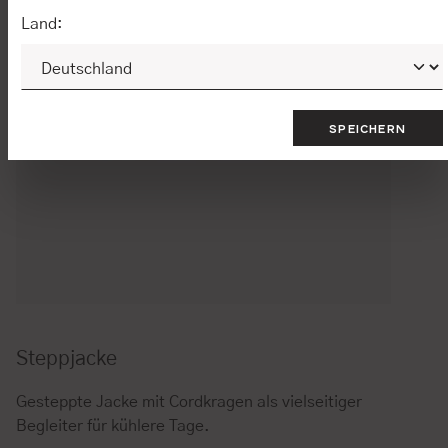
Land:
SPEICHERN
Steppjacke
Gesteppte Jacke mit Cordkragen als vielseitiger
Begleiter für kühlere Tage.