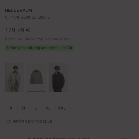
HELLBRAUN
CI-4478-9080-26-263-S
Regulärer Preis:
179,99 €
Preise inkl. MwSt. zzgl. Versandkosten
Sofort versandfertig und schnell bei Dir
Größe wählen
Größe wählen
Größe wählen
Größe wählen
Größe wählen
S
M
L
XL
XXL
GRÖSSENTABELLE