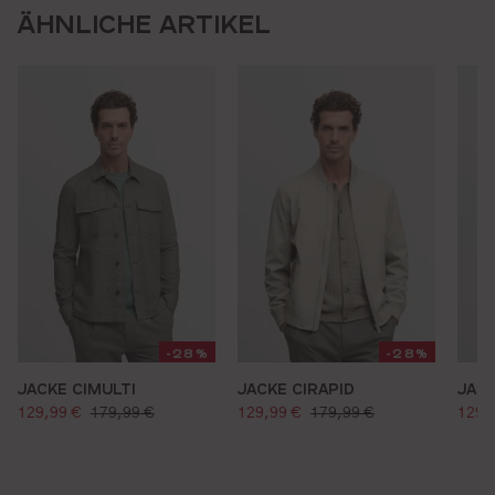
ÄHNLICHE ARTIKEL
-28%
-28%
JACKE CIMULTI
JACKE CIRAPID
JACK
verkaufspreis:
verkaufspreis:
verk
regulärer preis:
regulärer preis:
129,99 €
179,99 €
129,99 €
179,99 €
129,