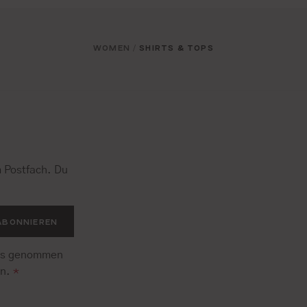
WOMEN
SHIRTS & TOPS
/
 Postfach. Du
.
ABONNIEREN
is genommen
en.
*