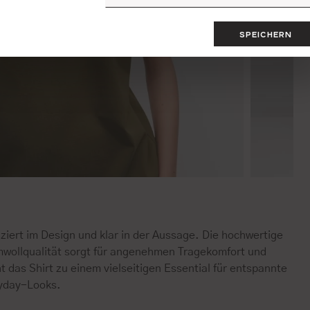
SPEICHERN
ziert im Design und klar in der Aussage. Die hochwertige
wollqualität sorgt für angenehmen Tragekomfort und
 das Shirt zu einem vielseitigen Essential für entspannte
yday-Looks.