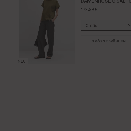
DAMENHOSE CISALT
regulärer preis:
179,99 €
GRÖSSE WÄHLEN
NEU