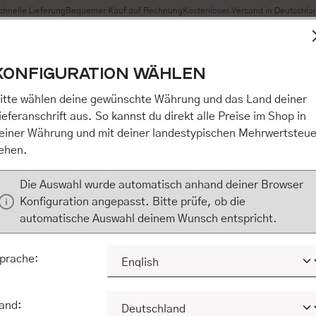
chnelle Lieferung
Bequemer Kauf auf Rechnung
Kostenloser Versand in Deutschla
t Cookies, um eine bestmögliche Erfahrung bieten zu können
KONFIGURATION WÄHLEN
n / Alles akzeptieren / etc.]“ erteilen Sie Ihre Einwilligung au
m Shop an unseren Partner, die shopware AG (Ebbinghoff 10,
itte wählen deine gewünschte Währung und das Land deiner
 Daten Ihnen nicht persönlich zuordnen kann, sie aber zu eig
ieferanschrift aus. So kannst du direkt alle Preise im Shop in
Marktverhaltensanalysen) verarbeiten darf. Mit Klick auf „[Z
einer Währung und mit deiner landestypischen Mehrwertsteue
eilen Sie Ihre Einwilligung auch in die Weitergabe über Ihr Ver
ehen.
 shopware AG (Ebbinghoff 10, 48624 Schöppingen, Deutschlan
zuordnen kann, sie aber zu eigenen Zwecken (z.B. Produktver
Die Auswahl wurde automatisch anhand deiner Browser
) verarbeiten darf.
Konfiguration angepasst. Bitte prüfe, ob die
automatische Auswahl deinem Wunsch entspricht.
KONFIGURIEREN
ALLE COOKIES A
prache:
and: