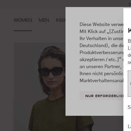
S
m Hauptinhalt springen
Zur Suche springen
Zur Hauptnavigation springen
WOMEN
MEN
INSIGHTS
Diese Website verwende
Mit Klick auf „[Zustimme
Ihr Verhalten in unsere
B
Deutschland), die diese
L
Produktverbesserungen, 
d
akzeptieren / etc.]“ ert
s
an unseren Partner, die
Ihnen nicht persönlich 
Marktverhaltensanalysen
NUR ERFORDERLICHE
S
L