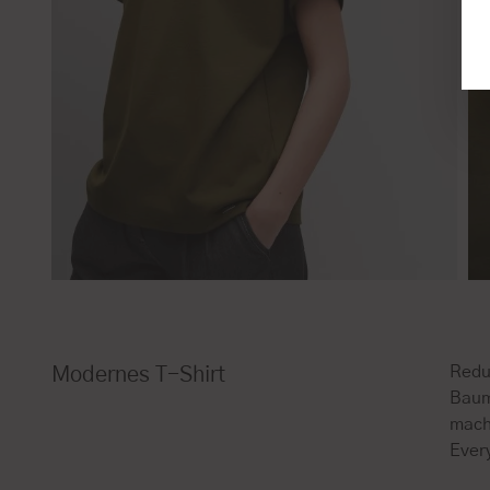
Redu
Modernes T-Shirt
Baum
macht
Ever