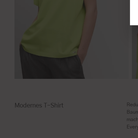
Redu
Modernes T-Shirt
Baum
macht
Ever