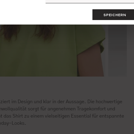
SPEICHERN
ziert im Design und klar in der Aussage. Die hochwertige
wollqualität sorgt für angenehmen Tragekomfort und
 das Shirt zu einem vielseitigen Essential für entspannte
yday-Looks.