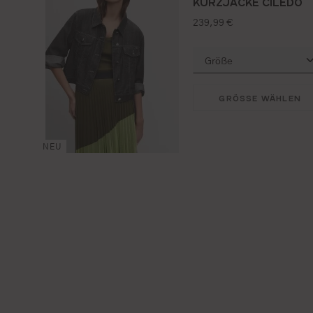
KURZJACKE CILEDO
regulärer preis:
239,99 €
GRÖSSE WÄHLEN
NEU