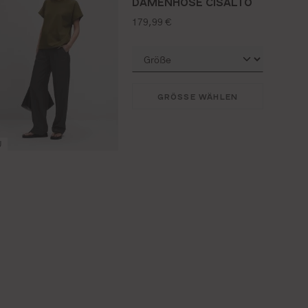
DAMENHOSE CISALTO
regulärer preis:
179,99 €
GRÖSSE WÄHLEN
U