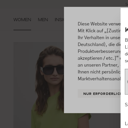
S
m Hauptinhalt springen
Zur Suche springen
Zur Hauptnavigation springen
WOMEN
MEN
INSIGHTS
Diese Website verwende
Mit Klick auf „[Zustimme
Ihr Verhalten in unsere
B
Deutschland), die diese
L
Produktverbesserungen, 
d
akzeptieren / etc.]“ ert
s
an unseren Partner, die
Ihnen nicht persönlich 
Marktverhaltensanalysen
NUR ERFORDERLICHE
S
L