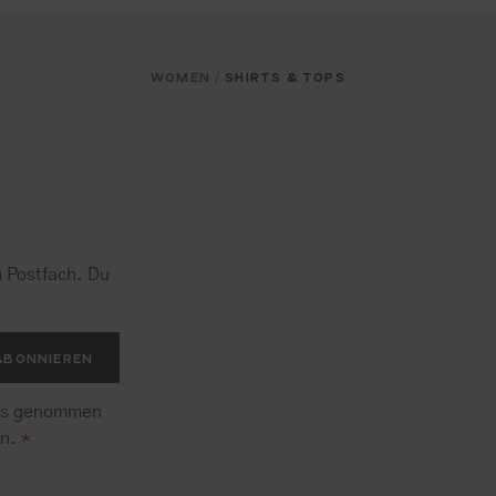
WOMEN
SHIRTS & TOPS
/
 Postfach. Du
.
ABONNIEREN
is genommen
en.
*