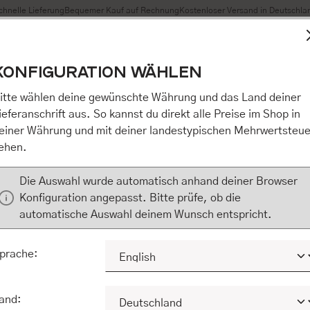
chnelle Lieferung
Bequemer Kauf auf Rechnung
Kostenloser Versand in Deutschla
t Cookies, um eine bestmögliche Erfahrung bieten zu können
KONFIGURATION WÄHLEN
n / Alles akzeptieren / etc.]“ erteilen Sie Ihre Einwilligung au
m Shop an unseren Partner, die shopware AG (Ebbinghoff 10,
itte wählen deine gewünschte Währung und das Land deiner
 Daten Ihnen nicht persönlich zuordnen kann, sie aber zu eig
ieferanschrift aus. So kannst du direkt alle Preise im Shop in
Marktverhaltensanalysen) verarbeiten darf. Mit Klick auf „[Z
einer Währung und mit deiner landestypischen Mehrwertsteue
eilen Sie Ihre Einwilligung auch in die Weitergabe über Ihr Ver
ehen.
 shopware AG (Ebbinghoff 10, 48624 Schöppingen, Deutschlan
zuordnen kann, sie aber zu eigenen Zwecken (z.B. Produktver
Die Auswahl wurde automatisch anhand deiner Browser
) verarbeiten darf.
Konfiguration angepasst. Bitte prüfe, ob die
automatische Auswahl deinem Wunsch entspricht.
KONFIGURIEREN
ALLE COOKIES A
prache:
and: