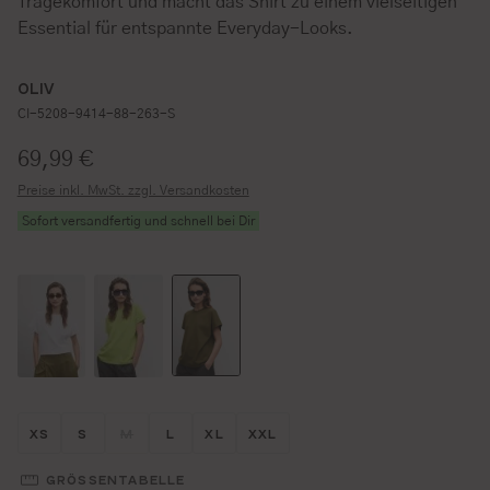
Tragekomfort und macht das Shirt zu einem vielseitigen
Essential für entspannte Everyday-Looks.
OLIV
CI-5208-9414-88-263-S
Regulärer Preis:
69,99 €
Preise inkl. MwSt. zzgl. Versandkosten
Sofort versandfertig und schnell bei Dir
Größe wählen
Größe wählen
Größe wählen
Größe wählen
Größe wählen
Größe wählen
XS
S
M
L
XL
XXL
(DIESE OPTION IST ZURZEIT NICHT VERFÜGBAR.)
GRÖSSENTABELLE