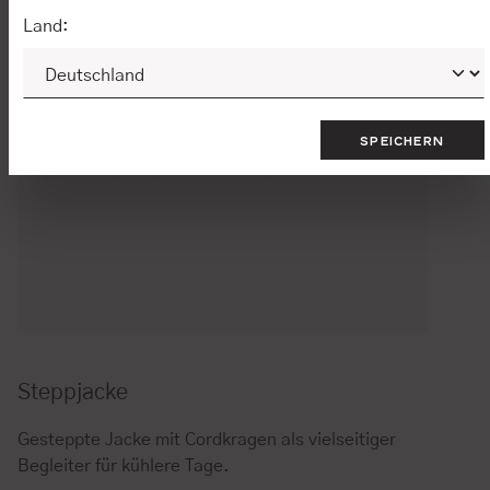
Land:
SPEICHERN
Steppjacke
Gesteppte Jacke mit Cordkragen als vielseitiger
Begleiter für kühlere Tage.