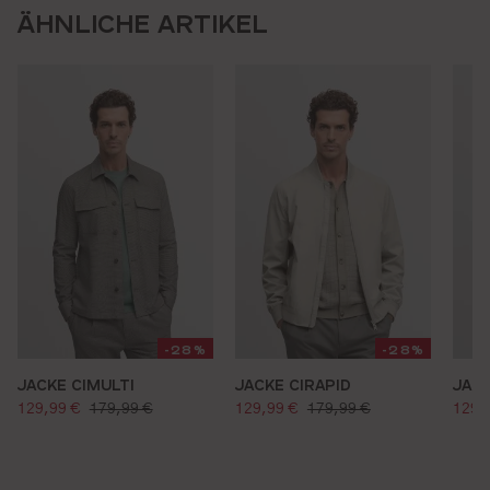
ÄHNLICHE ARTIKEL
-28%
-28%
JACKE CIMULTI
JACKE CIRAPID
JACK
verkaufspreis:
verkaufspreis:
verk
regulärer preis:
regulärer preis:
129,99 €
179,99 €
129,99 €
179,99 €
129,