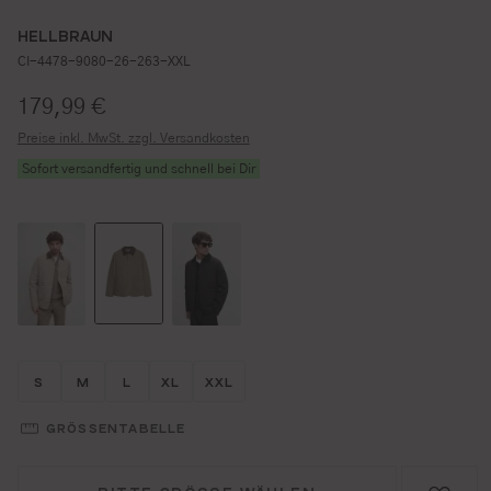
HELLBRAUN
CI-4478-9080-26-263-XXL
Regulärer Preis:
179,99 €
Preise inkl. MwSt. zzgl. Versandkosten
Sofort versandfertig und schnell bei Dir
Größe wählen
Größe wählen
Größe wählen
Größe wählen
Größe wählen
S
M
L
XL
XXL
GRÖSSENTABELLE