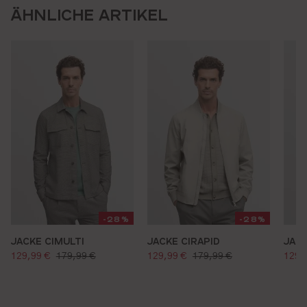
ÄHNLICHE ARTIKEL
-28%
-28%
JACKE CIMULTI
JACKE CIRAPID
JACK
verkaufspreis:
verkaufspreis:
verk
regulärer preis:
regulärer preis:
129,99 €
179,99 €
129,99 €
179,99 €
129,