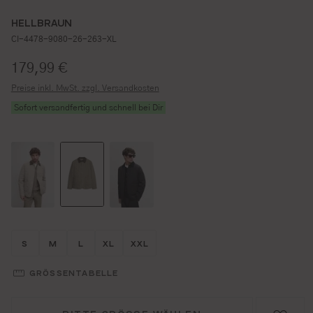
HELLBRAUN
CI-4478-9080-26-263-XL
Regulärer Preis:
179,99 €
Preise inkl. MwSt. zzgl. Versandkosten
Sofort versandfertig und schnell bei Dir
Größe wählen
Größe wählen
Größe wählen
Größe wählen
Größe wählen
S
M
L
XL
XXL
GRÖSSENTABELLE