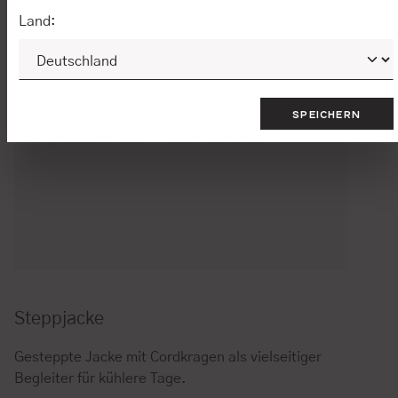
Land:
SPEICHERN
Steppjacke
Gesteppte Jacke mit Cordkragen als vielseitiger
Begleiter für kühlere Tage.