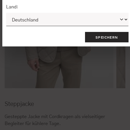
Land:
SPEICHERN
Steppjacke
Gesteppte Jacke mit Cordkragen als vielseitiger
Begleiter für kühlere Tage.