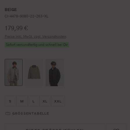
BEIGE
CI-4478-9080-22-263-XL
Regulärer Preis:
179,99 €
Preise inkl. MwSt. zzgl. Versandkosten
Sofort versandfertig und schnell bei Dir
Größe wählen
Größe wählen
Größe wählen
Größe wählen
Größe wählen
S
M
L
XL
XXL
GRÖSSENTABELLE