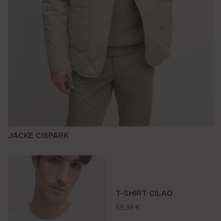
JACKE CISPARK
T-SHIRT CILAO
regulärer preis:
59,99 €