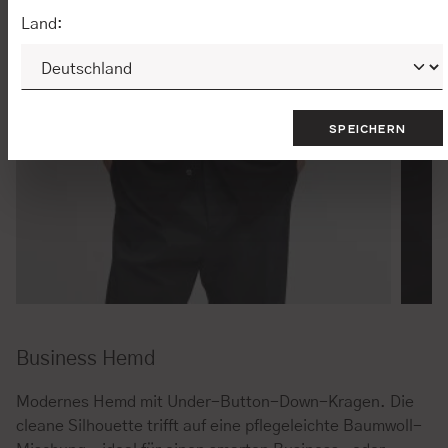
Land:
SPEICHERN
Business Hemd
Modernes Hemd mit Under-Button-Down-Kragen. Die
cleane Silhouette trifft auf eine pflegeleichte Baumwoll-