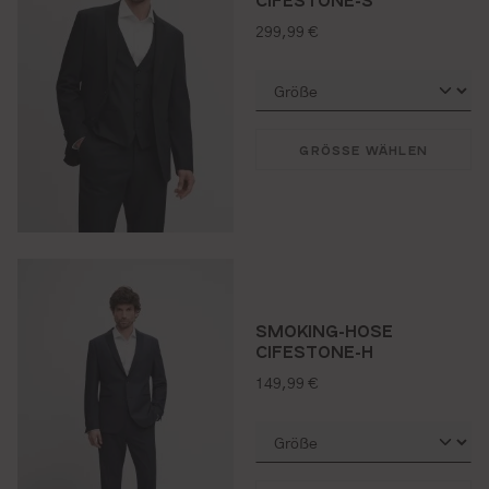
regulärer preis:
299,99 €
GRÖSSE WÄHLEN
SMOKING-HOSE
CIFESTONE-H
regulärer preis:
149,99 €