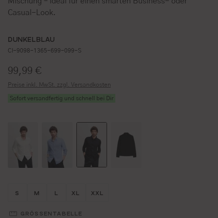
Mischung – ideal für einen smarten Business- oder
Casual-Look.
DUNKELBLAU
CI-9098-1365-699-099-S
Regulärer Preis:
99,99 €
Preise inkl. MwSt. zzgl. Versandkosten
Sofort versandfertig und schnell bei Dir
Größe wählen
Größe wählen
Größe wählen
Größe wählen
Größe wählen
S
M
L
XL
XXL
GRÖSSENTABELLE