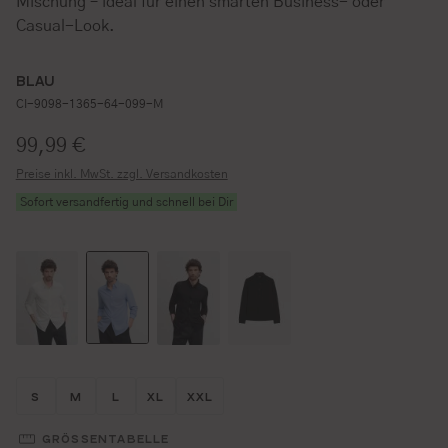
Mischung – ideal für einen smarten Business- oder
Casual-Look.
BLAU
CI-9098-1365-64-099-M
Regulärer Preis:
99,99 €
Preise inkl. MwSt. zzgl. Versandkosten
Sofort versandfertig und schnell bei Dir
Größe wählen
Größe wählen
Größe wählen
Größe wählen
Größe wählen
S
M
L
XL
XXL
GRÖSSENTABELLE