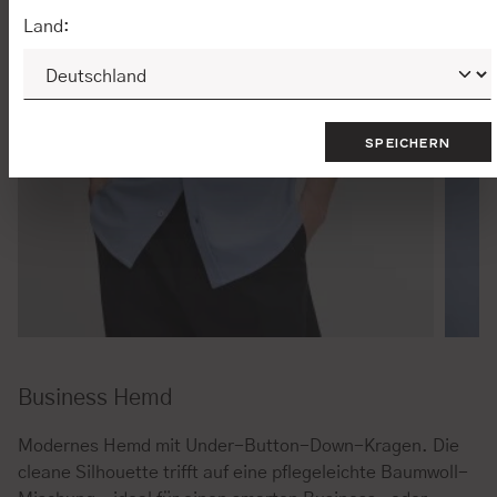
Land:
SPEICHERN
Business Hemd
Modernes Hemd mit Under-Button-Down-Kragen. Die
cleane Silhouette trifft auf eine pflegeleichte Baumwoll-