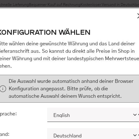
chnelle Lieferung
Bequemer Kauf auf Rechnung
Kostenloser Versand in Deutschla
t Cookies, um eine bestmögliche Erfahrung bieten zu können
KONFIGURATION WÄHLEN
n / Alles akzeptieren / etc.]“ erteilen Sie Ihre Einwilligung au
m Shop an unseren Partner, die shopware AG (Ebbinghoff 10,
itte wählen deine gewünschte Währung und das Land deiner
 Daten Ihnen nicht persönlich zuordnen kann, sie aber zu eig
ieferanschrift aus. So kannst du direkt alle Preise im Shop in
Marktverhaltensanalysen) verarbeiten darf. Mit Klick auf „[Z
einer Währung und mit deiner landestypischen Mehrwertsteue
eilen Sie Ihre Einwilligung auch in die Weitergabe über Ihr Ver
ehen.
 shopware AG (Ebbinghoff 10, 48624 Schöppingen, Deutschlan
zuordnen kann, sie aber zu eigenen Zwecken (z.B. Produktver
Die Auswahl wurde automatisch anhand deiner Browser
) verarbeiten darf.
Konfiguration angepasst. Bitte prüfe, ob die
automatische Auswahl deinem Wunsch entspricht.
KONFIGURIEREN
ALLE COOKIES A
prache:
and: