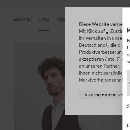
S
m Hauptinhalt springen
Zur Suche springen
Zur Hauptnavigation springen
WOMEN
MEN
INSIGHTS
Diese Website verwende
Mit Klick auf „[Zustimme
Ihr Verhalten in unsere
B
Deutschland), die diese
L
Produktverbesserungen, 
d
akzeptieren / etc.]“ ert
s
an unseren Partner, die
Ihnen nicht persönlich 
Marktverhaltensanalysen
NUR ERFORDERLICHE
S
L