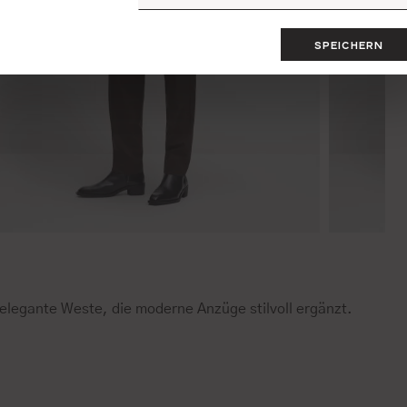
SPEICHERN
 elegante Weste, die moderne Anzüge stilvoll ergänzt.