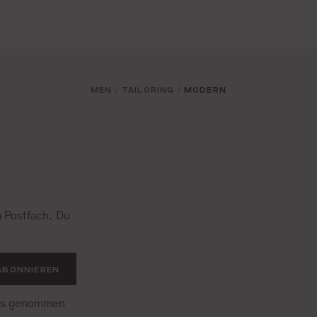
MEN
TAILORING
MODERN
/
/
 Postfach. Du
.
ABONNIEREN
is genommen