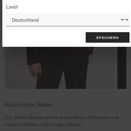
Land:
SPEICHERN
Klassisches Sakko
Das Sakko überzeugt mit seiner klaren Silhouette und
einem zeitlosen, vielseitigen Design.