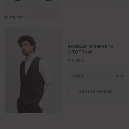
BÜGELFREI
BAUKASTEN WESTE
CITOTTI-W
regulärer preis:
119,99 €
GRÖSSE WÄHLEN