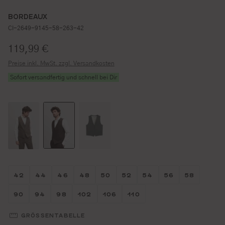
BORDEAUX
CI-2649-9145-58-263-42
Regulärer Preis:
119,99 €
Preise inkl. MwSt. zzgl. Versandkosten
Sofort versandfertig und schnell bei Dir
Größe wählen
Größe wählen
Größe wählen
Größe wählen
Größe wählen
Größe wählen
Größe wählen
Größe wähl
Größe w
42
44
46
48
50
52
54
56
58
Größe wählen
Größe wählen
Größe wählen
Größe wählen
Größe wählen
Größe wählen
90
94
98
102
106
110
GRÖSSENTABELLE