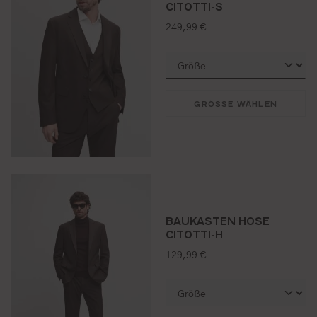
CITOTTI-S
regulärer preis:
249,99 €
GRÖSSE WÄHLEN
BAUKASTEN HOSE
CITOTTI-H
regulärer preis:
129,99 €