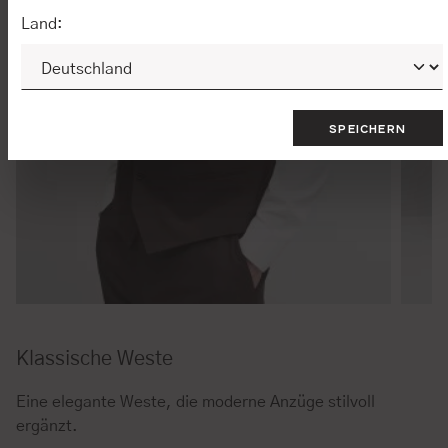
Land:
SPEICHERN
Klassische Weste
Eine elegante Weste, die moderne Anzüge stilvoll
ergänzt.