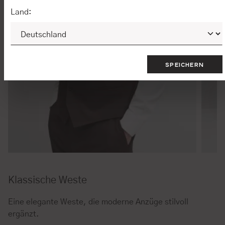
Land:
SPEICHERN
Klassische Weste
Eine elegante Weste, die moderne Anzüge stilvoll
ergänzt.