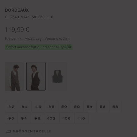
BORDEAUX
CI-2649-9145-58-263-110
Regulärer Preis:
119,99 €
Preise inkl. MwSt. zzgl. Versandkosten
Sofort versandfertig und schnell bei Dir
Größe wählen
Größe wählen
Größe wählen
Größe wählen
Größe wählen
Größe wählen
Größe wählen
Größe wähl
Größe w
42
44
46
48
50
52
54
56
58
Größe wählen
Größe wählen
Größe wählen
Größe wählen
Größe wählen
Größe wählen
90
94
98
102
106
110
GRÖSSENTABELLE