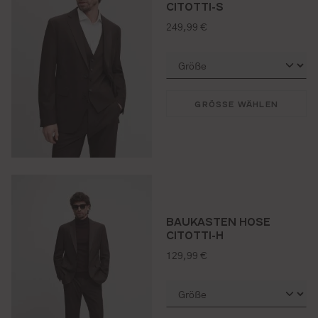
CITOTTI-S
regulärer preis:
249,99 €
GRÖSSE WÄHLEN
BAUKASTEN HOSE
CITOTTI-H
regulärer preis:
129,99 €