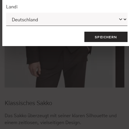
Land:
SPEICHERN
Klassisches Sakko
Das Sakko überzeugt mit seiner klaren Silhouette und
einem zeitlosen, vielseitigen Design.