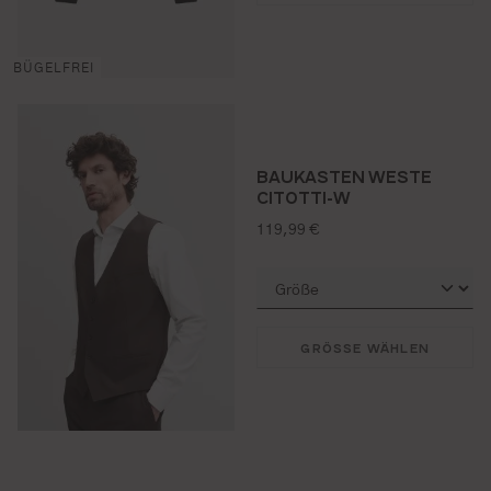
BÜGELFREI
BAUKASTEN WESTE
CITOTTI-W
regulärer preis:
119,99 €
GRÖSSE WÄHLEN