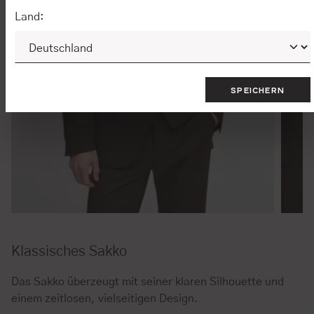
Land:
SPEICHERN
Klassisches Sakko
Das Sakko überzeugt mit seiner klaren Silhouette und
einem zeitlosen, vielseitigen Design.