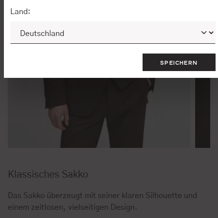
Land:
SPEICHERN
Klassisches Sakko
Das Sakko überzeugt mit seiner klaren Silhouette und
einem zeitlosen, vielseitigen Design.