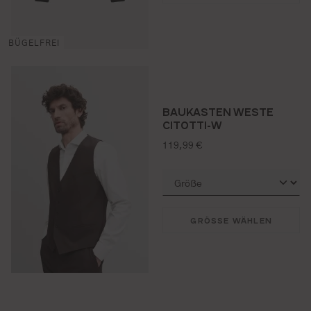
BÜGELFREI
BAUKASTEN WESTE
CITOTTI-W
regulärer preis:
119,99 €
GRÖSSE WÄHLEN