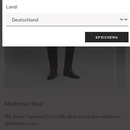
Land:
SPEICHERN
Moderne Hose
Mit ihrem Tapered Fit schafft diese Hose eine moderne,
definierte Linie.