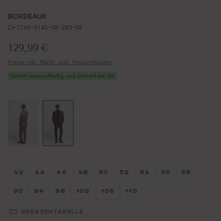
BORDEAUX
CI-2149-9145-58-263-58
Regulärer Preis:
129,99 €
Preise inkl. MwSt. zzgl. Versandkosten
Sofort versandfertig und schnell bei Dir
Größe wählen
Größe wählen
Größe wählen
Größe wählen
Größe wählen
Größe wählen
Größe wählen
Größe wähl
Größe w
42
44
46
48
50
52
54
56
58
Größe wählen
Größe wählen
Größe wählen
Größe wählen
Größe wählen
Größe wählen
90
94
98
102
106
110
GRÖSSENTABELLE