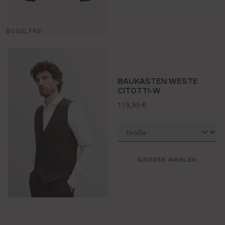
BÜGELFREI
BAUKASTEN WESTE
CITOTTI-W
regulärer preis:
119,99 €
GRÖSSE WÄHLEN