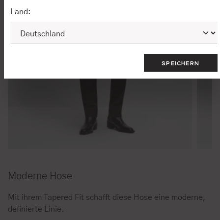
Land:
SPEICHERN
Moderne Hose
Mit ihrem Tapered Fit schafft diese Hose eine moderne,
definierte Linie.