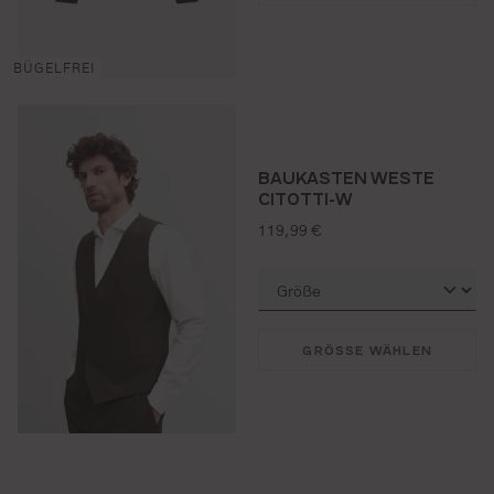
BÜGELFREI
BAUKASTEN WESTE
CITOTTI-W
regulärer preis:
119,99 €
GRÖSSE WÄHLEN