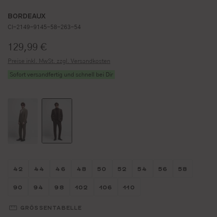
BORDEAUX
CI-2149-9145-58-263-54
Regulärer Preis:
129,99 €
Preise inkl. MwSt. zzgl. Versandkosten
Sofort versandfertig und schnell bei Dir
Größe wählen
Größe wählen
Größe wählen
Größe wählen
Größe wählen
Größe wählen
Größe wählen
Größe wähl
Größe w
42
44
46
48
50
52
54
56
58
Größe wählen
Größe wählen
Größe wählen
Größe wählen
Größe wählen
Größe wählen
90
94
98
102
106
110
GRÖSSENTABELLE