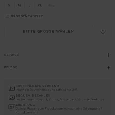
Größe wählen
Größe wählen
Größe wählen
Größe wählen
Größe wählen
S
M
L
XL
XXL
(DIESE OPTION IST ZURZEIT NICHT V
GRÖSSENTABELLE
BITTE GRÖSSE WÄHLEN
DETAILS
PFLEGE
KOSTENLOSER VERSAND
innerhalb Deutschlands und schnell mit DHL
BEQUEM BEZAHLEN
per Rechnung, Paypal, Klarna, Mastercard, Visa oder Vorkasse
BERATUNG
Du hast Fragen zum Produkt oder wünscht eine Stilberatung?
Kontaktiere uns