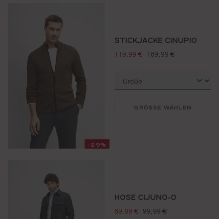
STICKJACKE CINUPIO
verkaufspreis:
regulärer preis:
119,99 €
169,99 €
GRÖSSE WÄHLEN
-29%
HOSE CIJUNO-O
verkaufspreis:
regulärer preis:
69,99 €
99,99 €