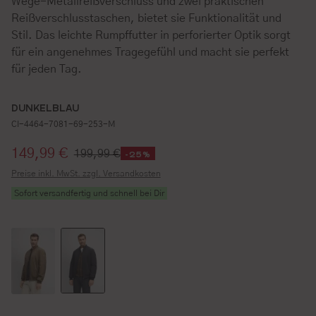
Wege-Metallreißverschluss und zwei praktischen
Reißverschlusstaschen, bietet sie Funktionalität und
Stil. Das leichte Rumpffutter in perforierter Optik sorgt
für ein angenehmes Tragegefühl und macht sie perfekt
für jeden Tag.
DUNKELBLAU
CI-4464-7081-69-253-M
Verkaufspreis:
149,99 €
199,99 €
-25%
Preise inkl. MwSt. zzgl. Versandkosten
Sofort versandfertig und schnell bei Dir