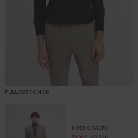
PULLOVER CINICK
HOSE CISALTO
verkaufspreis:
regulärer preis:
59,99 €
119,99 €