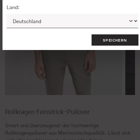
Land:
SPEICHERN
Rollkragen Feinstrick-Pullover
Smart und überzeugend: der hochwertige
Rollkragenpullover aus Merinomischqualität. Lässt sich