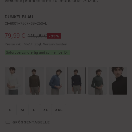
vielseitig kombinieren zu Jeans oder Anzug.
DUNKELBLAU
CI-6001-7507-69-253-L
Verkaufspreis:
79,99 €
119,99 €
-33%
Preise inkl. MwSt. zzgl. Versandkosten
Sofort versandfertig und schnell bei Dir
Größe wählen
Größe wählen
Größe wählen
Größe wählen
Größe wählen
S
M
L
XL
XXL
GRÖSSENTABELLE