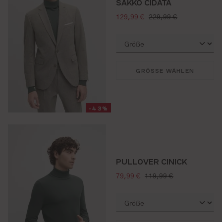
SAKKO CIDATA
verkaufspreis:
regulärer preis:
129,99 €
229,99 €
GRÖSSE WÄHLEN
-43%
PULLOVER CINICK
verkaufspreis:
regulärer preis:
79,99 €
119,99 €