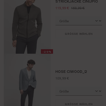
STRICKJACKE CINUPIO
verkaufspreis:
regulärer preis:
119,99 €
169,99 €
GRÖSSE WÄHLEN
-29%
HOSE CIWOOD_2
regulärer preis:
109,99 €
GRÖSSE WÄHLEN