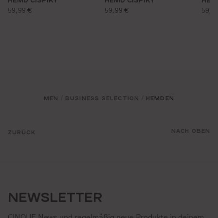
regulärer preis:
regulärer preis:
regu
59,99 €
59,99 €
59,9
MEN
BUSINESS SELECTION
HEMDEN
/
/
NACH OBEN
ZURÜCK
NEWSLETTER
CINQUE News und regelmäßig neue Produkte in deinem