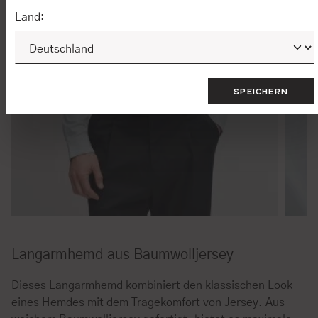
Land:
SPEICHERN
Langarmhemd aus Baumwolljersey
Dieses Langarmhemd kombiniert den klassischen Look
eines Hemdes mit dem Tragekomfort von Jersey. Aus