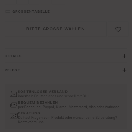
(DIESE OPTION IST ZURZEIT NICHT VERFÜGB
GRÖSSENTABELLE
BITTE GRÖSSE WÄHLEN
DETAILS
PFLEGE
KOSTENLOSER VERSAND
innerhalb Deutschlands und schnell mit DHL
BEQUEM BEZAHLEN
per Rechnung, Paypal, Klarna, Mastercard, Visa oder Vorkasse
BERATUNG
Du hast Fragen zum Produkt oder wünscht eine Stilberatung?
Kontaktiere uns