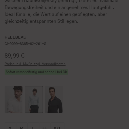
weichem Baumwolljersey gefertigt, bietet es maximale
Bewegungsfreiheit und ein angenehmes Hautgefühl.
Ideal für alle, die Wert auf einen gepflegten, aber
gleichzeitig entspannten Stil legen.
HELLBLAU
CI-9099-8365-62-261-S
Regulärer Preis:
89,99 €
Preise inkl. MwSt. zzgl. Versandkosten
Sofort versandfertig und schnell bei Dir
Größe wählen
Größe wählen
Größe wählen
Größe wählen
Größe wählen
S
M
L
XL
XXL