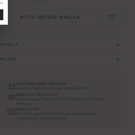
BITTE GRÖSSE WÄHLEN
DETAILS
PFLEGE
KOSTENLOSER VERSAND
innerhalb Deutschlands und schnell mit DHL
BEQUEM BEZAHLEN
per Rechnung, Paypal, Klarna, Mastercard, Visa oder
Vorkasse
BERATUNG
Du hast Fragen zum Produkt oder wünscht eine
Stilberatung? Kontaktiere uns