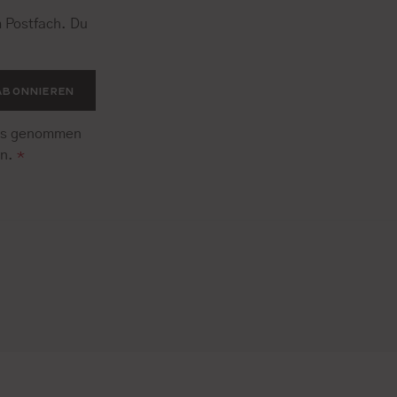
 Postfach. Du
.
ABONNIEREN
is genommen
en.
*