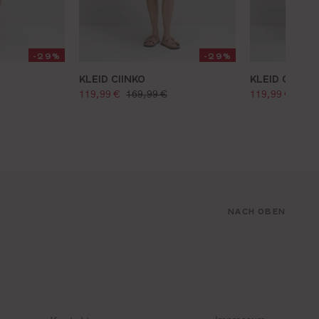
-29%
-29%
KLEID CIINKO
KLEID CIINKO
verkaufspreis:
verkaufspre
preis:
regulärer preis:
regul
119,99 €
169,99 €
119,99 €
169,
NACH OBEN