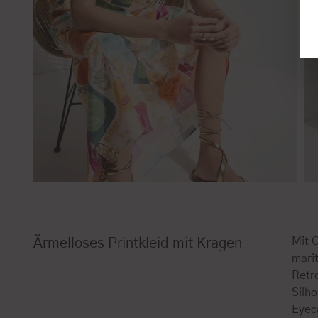
Mit 
Ärmelloses Printkleid mit Kragen
mari
Retro
Silh
Eyeca