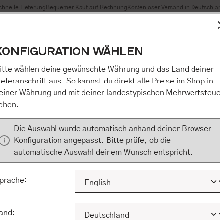
chnelle Lieferung
Bequemer Kauf auf Rechnung
Kostenloser Versand in Deutschla
t Cookies, um eine bestmögliche Erfahrung bieten zu können
KONFIGURATION WÄHLEN
n / Alles akzeptieren / etc.]“ erteilen Sie Ihre Einwilligung au
m Shop an unseren Partner, die shopware AG (Ebbinghoff 10,
itte wählen deine gewünschte Währung und das Land deiner
 Daten Ihnen nicht persönlich zuordnen kann, sie aber zu eig
ieferanschrift aus. So kannst du direkt alle Preise im Shop in
Marktverhaltensanalysen) verarbeiten darf. Mit Klick auf „[Z
einer Währung und mit deiner landestypischen Mehrwertsteue
eilen Sie Ihre Einwilligung auch in die Weitergabe über Ihr Ver
ehen.
 shopware AG (Ebbinghoff 10, 48624 Schöppingen, Deutschlan
zuordnen kann, sie aber zu eigenen Zwecken (z.B. Produktver
Die Auswahl wurde automatisch anhand deiner Browser
) verarbeiten darf.
Konfiguration angepasst. Bitte prüfe, ob die
automatische Auswahl deinem Wunsch entspricht.
KONFIGURIEREN
ALLE COOKIES A
prache:
and: