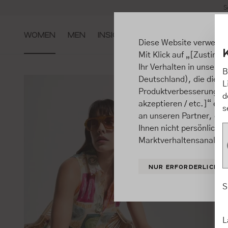
S
m Hauptinhalt springen
Zur Suche springen
Zur Hauptnavigation springen
WOMEN
MEN
INSIGHTS
Diese Website verwende
Mit Klick auf „[Zustimme
Ihr Verhalten in unsere
B
Deutschland), die diese
L
Produktverbesserungen, 
d
akzeptieren / etc.]“ ert
s
an unseren Partner, die
Ihnen nicht persönlich 
Marktverhaltensanalysen
NUR ERFORDERLICHE
S
L