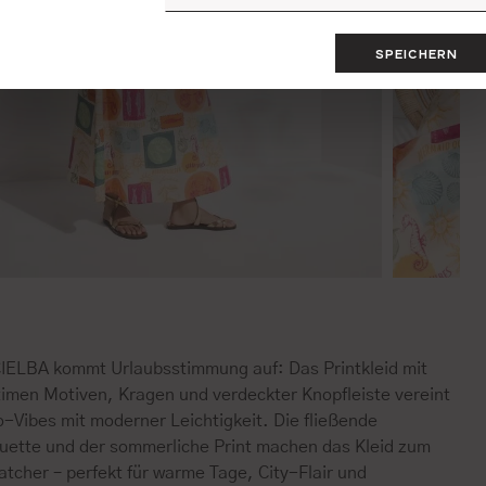
SPEICHERN
CIELBA kommt Urlaubsstimmung auf: Das Printkleid mit
timen Motiven, Kragen und verdeckter Knopfleiste vereint
-Vibes mit moderner Leichtigkeit. Die fließende
ouette und der sommerliche Print machen das Kleid zum
tcher – perfekt für warme Tage, City-Flair und