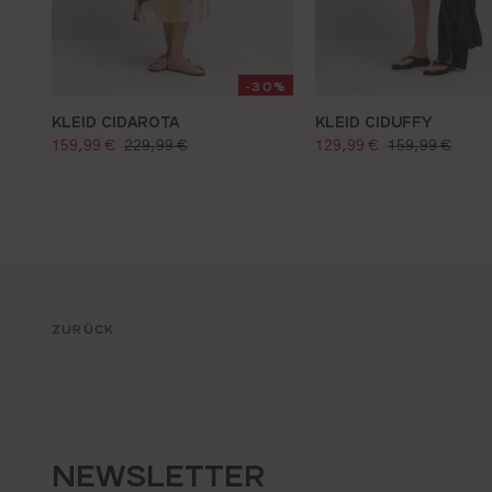
-30%
KLEID CIDAROTA
KLEID CIDUFFY
verkaufspreis:
verkaufspreis:
regulärer preis:
regulärer preis
159,99 €
229,99 €
129,99 €
159,99 €
ZURÜCK
NEWSLETTER