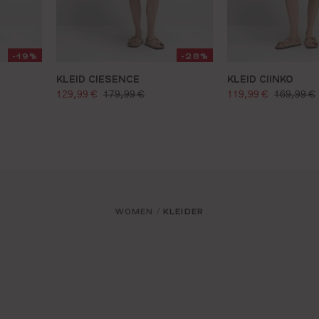
-19%
-28%
KLEID CIESENCE
KLEID CIINKO
verkaufspreis:
verkaufspreis:
:
regulärer preis:
regulärer 
129,99 €
179,99 €
119,99 €
169,99 €
WOMEN
KLEIDER
/