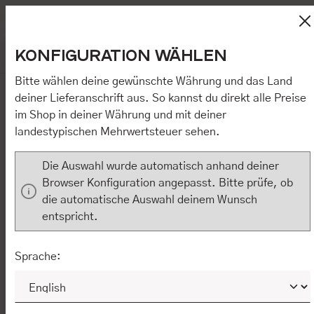
DE
EN
Bequemer Kauf auf Rechnung
Zum Hauptinhalt springen
Kostenloser Versand in Deutschland
Diese Website verwendet Cookies, um eine bestmögliche
Wa
KONFIGURATION WÄHLEN
Erfahrung bieten zu können.
Mehr Informationen ...
.
Du hast 0
Mit Klick auf „[Zustimmen / Alles akzeptieren / etc.]“ erteilen Sie
Ihre Einwilligung auch in die Weitergabe über Ihr Verhalten in
Bitte wählen deine gewünschte Währung und das Land
unserem Shop an unseren Partner, die shopware AG (Ebbinghoff
deiner Lieferanschrift aus. So kannst du direkt alle Preise
10, 48624 Schöppingen, Deutschland), die diese Daten Ihnen
KLEID CIDENIM
im Shop in deiner Währung und mit deiner
nicht persönlich zuordnen kann, sie aber zu eigenen Zwecken
(z.B. Produktverbesserungen, Marktverhaltensanalysen)
landestypischen Mehrwertsteuer sehen.
verarbeiten darf. Mit Klick auf „[Zustimmen / Alles akzeptieren /
etc.]“ erteilen Sie Ihre Einwilligung auch in die Weitergabe über
Die Auswahl wurde automatisch anhand deiner
Ihr Verhalten in unserem Shop an unseren Partner, die shopware
AG (Ebbinghoff 10, 48624 Schöppingen, Deutschland), die diese
Browser Konfiguration angepasst. Bitte prüfe, ob
Daten Ihnen nicht persönlich zuordnen kann, sie aber zu eigenen
die automatische Auswahl deinem Wunsch
Zwecken (z.B. Produktverbesserungen,
entspricht.
Marktverhaltensanalysen) verarbeiten darf.
NUR ERFORDERLICHE
KONFIGURIEREN
Sprache:
ALLE COOKIES AKZEPTIEREN