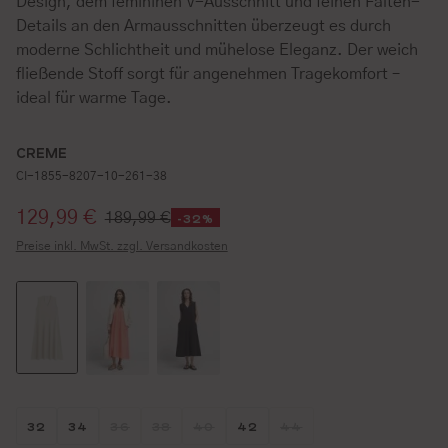
Design, dem femininen V-Ausschnitt und feinen Falten-
Details an den Armausschnitten überzeugt es durch
moderne Schlichtheit und mühelose Eleganz. Der weich
fließende Stoff sorgt für angenehmen Tragekomfort –
ideal für warme Tage.
CREME
CI-1855-8207-10-261-38
Verkaufspreis:
129,99 €
189,99 €
-32%
Preise inkl. MwSt. zzgl. Versandkosten
Größe wählen
Größe wählen
Größe wählen
Größe wählen
Größe wählen
Größe wählen
Größe wählen
32
34
36
38
40
42
44
(DIESE OPTION IST ZURZEIT NICHT VERFÜGBAR.)
(DIESE OPTION IST ZURZEIT NICHT VERFÜG
(DIESE OPTION IST ZURZEIT NICHT 
(DIESE OPTION IST ZUR