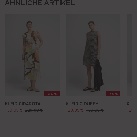
ÄHNLICHE ARTIKEL
-30%
-19%
KLEID CIDAROTA
KLEID CIDUFFY
KLEI
verkaufspreis:
verkaufspreis:
verk
regulärer preis:
regulärer preis:
159,99 €
229,99 €
129,99 €
159,99 €
129,