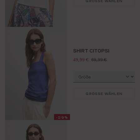
GRÖSSE WÄHLEN
SHIRT CITOPSI
verkaufspreis:
regulärer preis:
49,99 €
69,99 €
GRÖSSE WÄHLEN
-29%