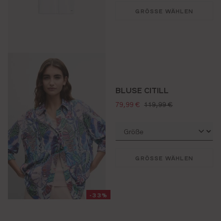
GRÖSSE WÄHLEN
BLUSE CITILL
verkaufspreis:
regulärer preis:
79,99 €
119,99 €
GRÖSSE WÄHLEN
-33%