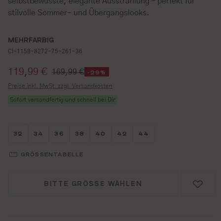
selbstbewusste, elegante Ausstrahlung – perfekt für
stilvolle Sommer- und Übergangslooks.
MEHRFARBIG
CI-1158-8272-75-261-36
Verkaufspreis:
119,99 €
169,99 €
-29%
Preise inkl. MwSt. zzgl. Versandkosten
Sofort versandfertig und schnell bei Dir
Größe wählen
Größe wählen
Größe wählen
Größe wählen
Größe wählen
Größe wählen
Größe wählen
32
34
36
38
40
42
44
GRÖSSENTABELLE
BITTE GRÖSSE WÄHLEN