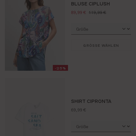
BLUSE CIPLUSH
verkaufspreis:
regulärer preis:
89,99 €
119,99 €
GRÖSSE WÄHLEN
-25%
SHIRT CIPRONTA
regulärer preis:
69,99 €