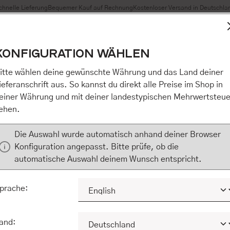
chnelle Lieferung
Bequemer Kauf auf Rechnung
Kostenloser Versand in Deutschla
t Cookies, um eine bestmögliche Erfahrung bieten zu können
KONFIGURATION WÄHLEN
n / Alles akzeptieren / etc.]“ erteilen Sie Ihre Einwilligung au
m Shop an unseren Partner, die shopware AG (Ebbinghoff 10,
itte wählen deine gewünschte Währung und das Land deiner
 Daten Ihnen nicht persönlich zuordnen kann, sie aber zu eig
ieferanschrift aus. So kannst du direkt alle Preise im Shop in
Marktverhaltensanalysen) verarbeiten darf. Mit Klick auf „[Z
einer Währung und mit deiner landestypischen Mehrwertsteue
eilen Sie Ihre Einwilligung auch in die Weitergabe über Ihr Ver
ehen.
 shopware AG (Ebbinghoff 10, 48624 Schöppingen, Deutschlan
zuordnen kann, sie aber zu eigenen Zwecken (z.B. Produktver
Die Auswahl wurde automatisch anhand deiner Browser
) verarbeiten darf.
Konfiguration angepasst. Bitte prüfe, ob die
automatische Auswahl deinem Wunsch entspricht.
KONFIGURIEREN
ALLE COOKIES A
prache:
and: