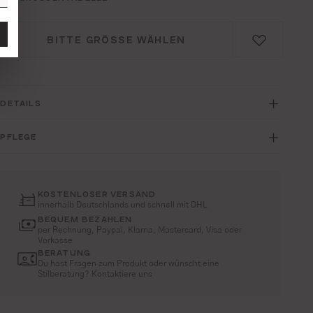
BITTE GRÖSSE WÄHLEN
DETAILS
PFLEGE
KOSTENLOSER VERSAND
innerhalb Deutschlands und schnell mit DHL
BEQUEM BEZAHLEN
per Rechnung, Paypal, Klarna, Mastercard, Visa oder
Vorkasse
BERATUNG
Du hast Fragen zum Produkt oder wünscht eine
Stilberatung? Kontaktiere uns