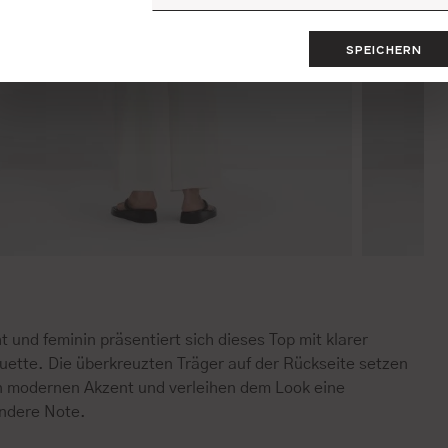
SPEICHERN
t und feminin präsentiert sich dieses Top mit klarer
uette. Die überkreuzten Träger auf der Rückseite setzen
n modernen Akzent und verleihen dem Look eine
ndere Note.