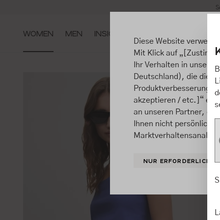
S
m Hauptinhalt springen
Zur Suche springen
Zur Hauptnavigation springen
WOMEN
MEN
INSIGHTS
Diese Website verwende
Mit Klick auf „[Zustimme
Ihr Verhalten in unsere
B
Deutschland), die diese
L
Produktverbesserungen, 
d
akzeptieren / etc.]“ ert
s
an unseren Partner, die
Ihnen nicht persönlich 
Marktverhaltensanalysen
NUR ERFORDERLICHE
S
L