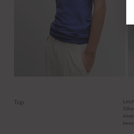
Leich
Top
Silho
eine
beso