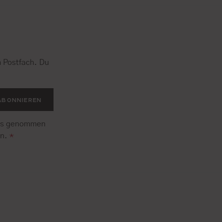
 Postfach. Du
.
ABONNIEREN
is genommen
en.
*