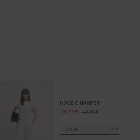
HOSE CIHARPER
verkaufspreis:
regulärer preis:
109,99 €
149,99 €