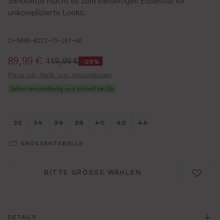
Silhouette macht es zum vielseitigen Essential für
unkomplizierte Looks.
CI-5696-8272-75-261-40
Verkaufspreis:
89,99 €
119,99 €
-25%
Preise inkl. MwSt. zzgl. Versandkosten
Sofort versandfertig und schnell bei Dir
Größe wählen
Größe wählen
Größe wählen
Größe wählen
Größe wählen
Größe wählen
Größe wählen
32
34
36
38
40
42
44
GRÖSSENTABELLE
BITTE GRÖSSE WÄHLEN
DETAILS