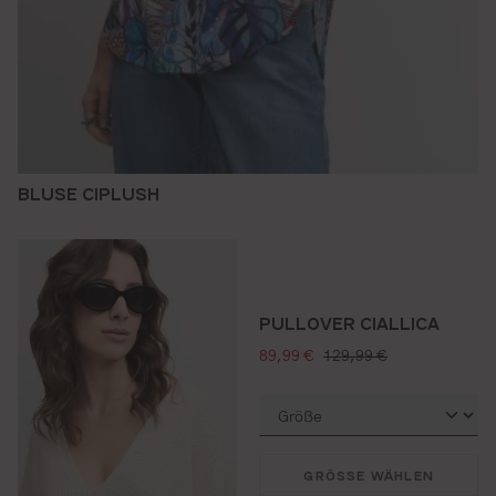
BLUSE CIPLUSH
PULLOVER CIALLICA
verkaufspreis:
regulärer preis:
89,99 €
129,99 €
GRÖSSE WÄHLEN