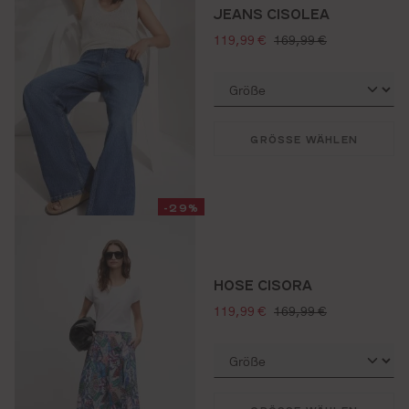
JEANS CISOLEA
verkaufspreis:
regulärer preis:
119,99 €
169,99 €
GRÖSSE WÄHLEN
-29%
HOSE CISORA
verkaufspreis:
regulärer preis:
119,99 €
169,99 €