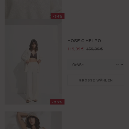
-31%
HOSE CIHELPO
verkaufspreis:
regulärer preis:
119,99 €
159,99 €
GRÖSSE WÄHLEN
-25%