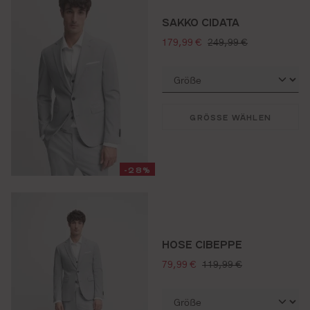
SAKKO CIDATA
verkaufspreis:
regulärer preis:
179,99 €
249,99 €
GRÖSSE WÄHLEN
-28%
HOSE CIBEPPE
verkaufspreis:
regulärer preis:
79,99 €
119,99 €