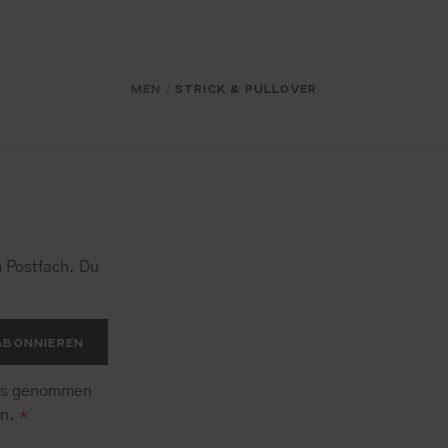
MEN
STRICK & PULLOVER
/
 Postfach. Du
.
ABONNIEREN
is genommen
en.
*