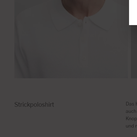
Das 
Strickpoloshirt
auch
Knopf
und 