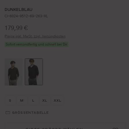
DUNKELBLAU
CI-6024-9512-69-263-XL
Regulärer Preis:
179,99 €
Preise inkl. MwSt. zzgl. Versandkosten
Sofort versandfertig und schnell bei Dir
Größe wählen
Größe wählen
Größe wählen
Größe wählen
Größe wählen
S
M
L
XL
XXL
GRÖSSENTABELLE