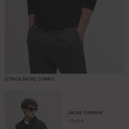
STRICKJACKE CIYARO
JACKE CISPARK
regulärer preis:
179,99 €