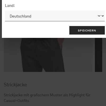
Land:
SPEICHERN
Strickjacke
Strickjacke mit grafischem Muster als Highlight für
Casual-Outfits