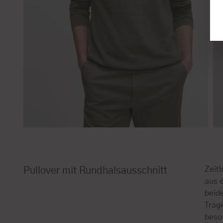
Zeit
Pullover mit Rundhalsausschnitt
aus 
beide
Trage
beso