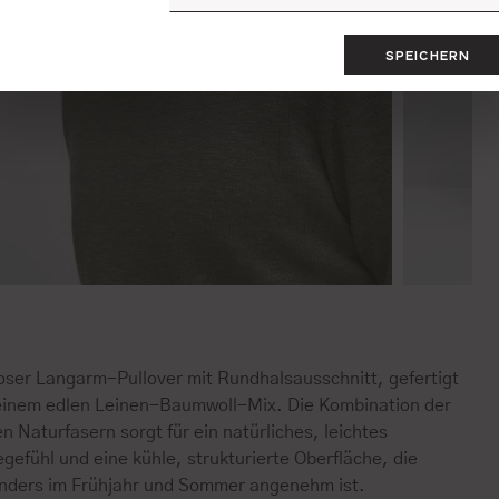
SPEICHERN
loser Langarm-Pullover mit Rundhalsausschnitt, gefertigt
einem edlen Leinen-Baumwoll-Mix. Die Kombination der
n Naturfasern sorgt für ein natürliches, leichtes
gefühl und eine kühle, strukturierte Oberfläche, die
nders im Frühjahr und Sommer angenehm ist.