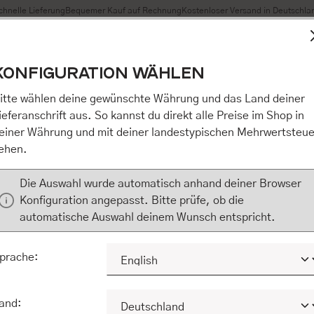
chnelle Lieferung
Bequemer Kauf auf Rechnung
Kostenloser Versand in Deutschla
t Cookies, um eine bestmögliche Erfahrung bieten zu können
KONFIGURATION WÄHLEN
n / Alles akzeptieren / etc.]“ erteilen Sie Ihre Einwilligung au
m Shop an unseren Partner, die shopware AG (Ebbinghoff 10,
itte wählen deine gewünschte Währung und das Land deiner
 Daten Ihnen nicht persönlich zuordnen kann, sie aber zu eig
ieferanschrift aus. So kannst du direkt alle Preise im Shop in
Marktverhaltensanalysen) verarbeiten darf. Mit Klick auf „[Z
einer Währung und mit deiner landestypischen Mehrwertsteue
eilen Sie Ihre Einwilligung auch in die Weitergabe über Ihr Ver
ehen.
 shopware AG (Ebbinghoff 10, 48624 Schöppingen, Deutschlan
zuordnen kann, sie aber zu eigenen Zwecken (z.B. Produktver
Die Auswahl wurde automatisch anhand deiner Browser
) verarbeiten darf.
Konfiguration angepasst. Bitte prüfe, ob die
automatische Auswahl deinem Wunsch entspricht.
KONFIGURIEREN
ALLE COOKIES A
prache:
and: