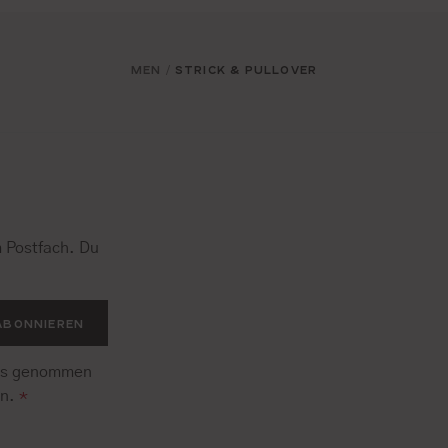
MEN
STRICK & PULLOVER
/
 Postfach. Du
.
ABONNIEREN
is genommen
en.
*