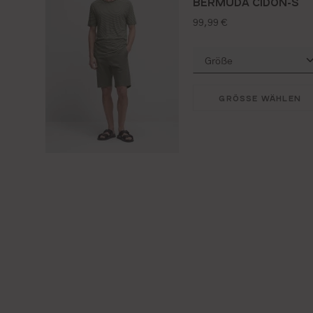
BERMUDA CIDON-S
regulärer preis:
99,99 €
GRÖSSE WÄHLEN