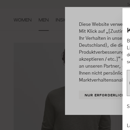
S
m Hauptinhalt springen
Zur Suche springen
Zur Hauptnavigation springen
WOMEN
MEN
INSIGHTS
Diese Website verwende
Mit Klick auf „[Zustimme
Ihr Verhalten in unsere
B
Deutschland), die diese
L
Produktverbesserungen, 
d
akzeptieren / etc.]“ ert
s
an unseren Partner, die
Ihnen nicht persönlich 
Marktverhaltensanalysen
NUR ERFORDERLICHE
S
L