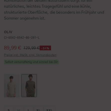
Kombination der beiden Naturfasern sorgt für ein
natürliches, leichtes Tragegefühl und eine kühle,
strukturierte Oberfläche, die besonders im Frühjahr und
Sommer angenehm ist.
OLIV
CI-6042-8542-86-261-L
Verkaufspreis:
89,99 €
129,99 €
-31%
Preise inkl. MwSt. zzgl. Versandkosten
Sofort versandfertig und schnell bei Dir
Größe wählen
Größe wählen
Größe wählen
Größe wählen
Größe wählen
S
M
L
XL
XXL