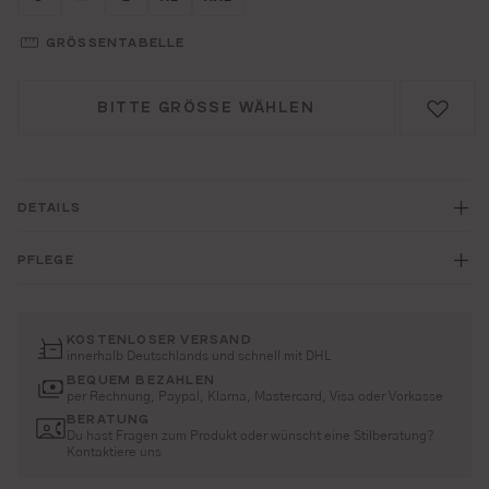
(DIESE OPTION IST ZURZEIT NICHT VERFÜGBAR.)
GRÖSSENTABELLE
BITTE GRÖSSE WÄHLEN
DETAILS
PFLEGE
KOSTENLOSER VERSAND
innerhalb Deutschlands und schnell mit DHL
BEQUEM BEZAHLEN
per Rechnung, Paypal, Klarna, Mastercard, Visa oder Vorkasse
BERATUNG
Du hast Fragen zum Produkt oder wünscht eine Stilberatung?
Kontaktiere uns