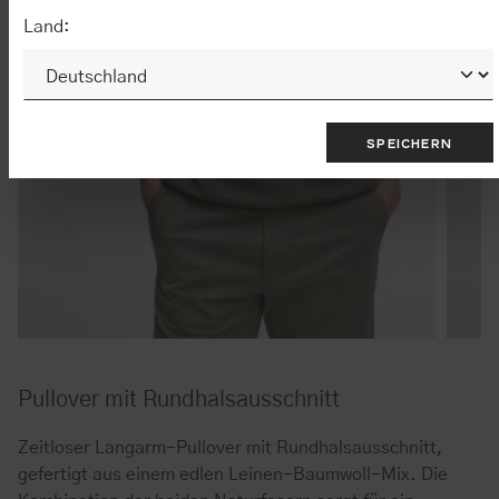
Land:
SPEICHERN
Pullover mit Rundhalsausschnitt
Zeitloser Langarm-Pullover mit Rundhalsausschnitt,
gefertigt aus einem edlen Leinen-Baumwoll-Mix. Die