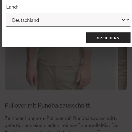
Land:
SPEICHERN
Pullover mit Rundhalsausschnitt
Zeitloser Langarm-Pullover mit Rundhalsausschnitt,
gefertigt aus einem edlen Leinen-Baumwoll-Mix. Die