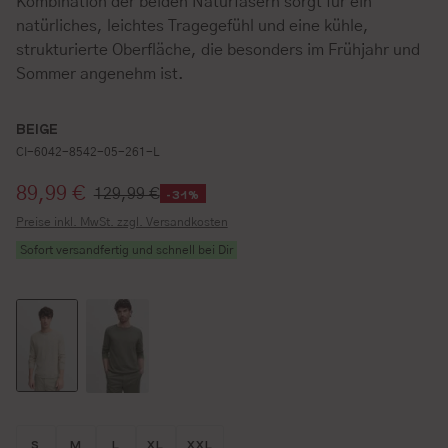
Kombination der beiden Naturfasern sorgt für ein
natürliches, leichtes Tragegefühl und eine kühle,
strukturierte Oberfläche, die besonders im Frühjahr und
Sommer angenehm ist.
BEIGE
CI-6042-8542-05-261-L
Verkaufspreis:
89,99 €
129,99 €
-31%
Preise inkl. MwSt. zzgl. Versandkosten
Sofort versandfertig und schnell bei Dir
Größe wählen
Größe wählen
Größe wählen
Größe wählen
Größe wählen
S
M
L
XL
XXL