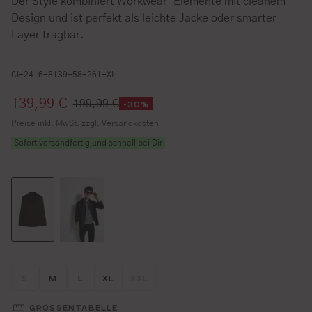
Der Style kombiniert Workwear-Elemente mit cleanem
Design und ist perfekt als leichte Jacke oder smarter
Layer tragbar.
CI-2416-8139-58-261-XL
Verkaufspreis:
139,99 €
199,99 €
-30%
Preise inkl. MwSt. zzgl. Versandkosten
Sofort versandfertig und schnell bei Dir
Größe wählen
Größe wählen
Größe wählen
Größe wählen
Größe wählen
S
M
L
XL
XXL
(DIESE OPTION IST ZURZEIT NICHT VERFÜGBAR.)
(DIESE OPTION IST ZURZEIT NICHT V
GRÖSSENTABELLE