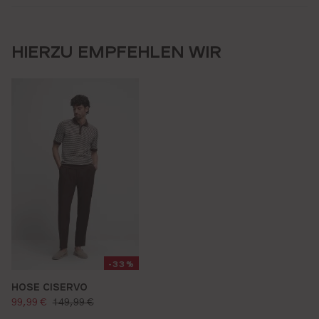
HIERZU EMPFEHLEN WIR
-33%
HOSE CISERVO
verkaufspreis:
regulärer preis:
99,99 €
149,99 €