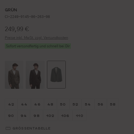
GRÜN
CI-2249-9145-86-263-98
Regulärer Preis:
249,99 €
Preise inkl. MwSt. zzgl. Versandkosten
Sofort versandfertig und schnell bei Dir
Größe wählen
Größe wählen
Größe wählen
Größe wählen
Größe wählen
Größe wählen
Größe wählen
Größe wähl
Größe w
42
44
46
48
50
52
54
56
58
Größe wählen
Größe wählen
Größe wählen
Größe wählen
Größe wählen
Größe wählen
90
94
98
102
106
110
GRÖSSENTABELLE