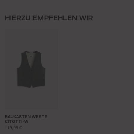
HIERZU EMPFEHLEN WIR
BAUKASTEN WESTE
CITOTTI-W
regulärer preis:
119,99 €