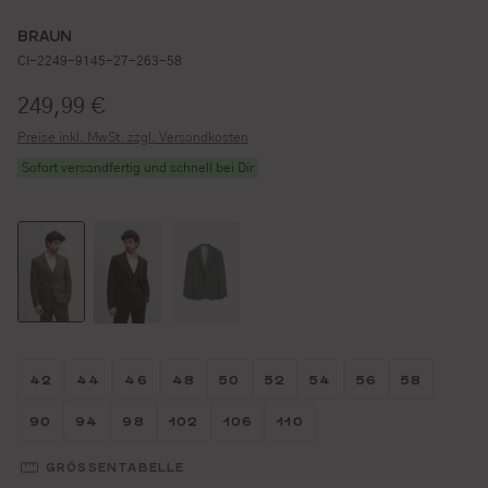
BRAUN
CI-2249-9145-27-263-58
Regulärer Preis:
249,99 €
Preise inkl. MwSt. zzgl. Versandkosten
Sofort versandfertig und schnell bei Dir
Größe wählen
Größe wählen
Größe wählen
Größe wählen
Größe wählen
Größe wählen
Größe wählen
Größe wähl
Größe w
42
44
46
48
50
52
54
56
58
Größe wählen
Größe wählen
Größe wählen
Größe wählen
Größe wählen
Größe wählen
90
94
98
102
106
110
GRÖSSENTABELLE