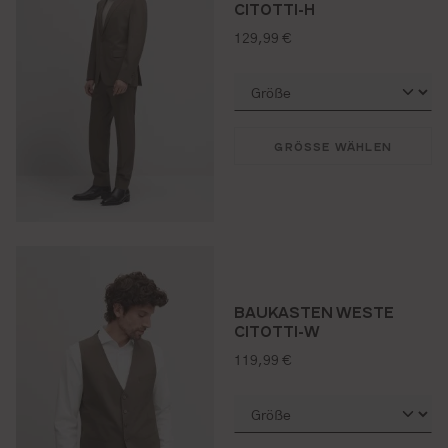
CITOTTI-H
regulärer preis:
129,99 €
GRÖSSE WÄHLEN
BAUKASTEN WESTE
CITOTTI-W
regulärer preis:
119,99 €