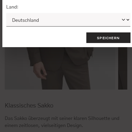
Land:
SPEICHERN
Klassisches Sakko
Das Sakko überzeugt mit seiner klaren Silhouette und
einem zeitlosen, vielseitigen Design.