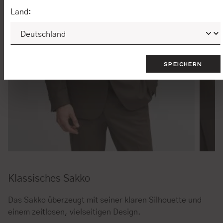
Land:
SPEICHERN
Klassisches Sakko
Das Sakko überzeugt mit seiner klaren Silhouette und
einem zeitlosen, vielseitigen Design.