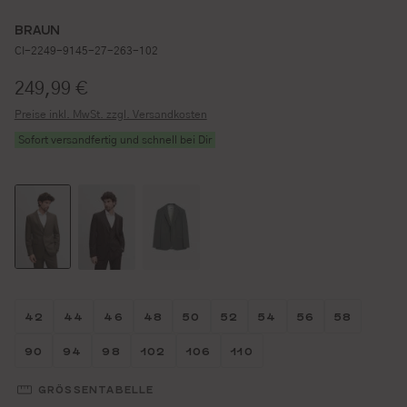
BRAUN
CI-2249-9145-27-263-102
Regulärer Preis:
249,99 €
Preise inkl. MwSt. zzgl. Versandkosten
Sofort versandfertig und schnell bei Dir
Größe wählen
Größe wählen
Größe wählen
Größe wählen
Größe wählen
Größe wählen
Größe wählen
Größe wähl
Größe w
42
44
46
48
50
52
54
56
58
Größe wählen
Größe wählen
Größe wählen
Größe wählen
Größe wählen
Größe wählen
90
94
98
102
106
110
GRÖSSENTABELLE