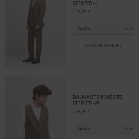
CITOTTI-H
regulärer preis:
129,99 €
GRÖSSE WÄHLEN
BAUKASTEN WESTE
CITOTTI-W
regulärer preis:
119,99 €