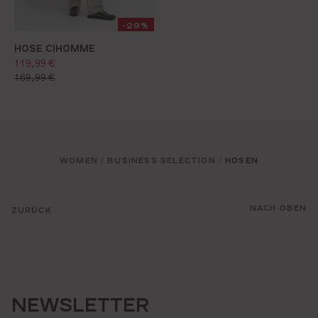
-29%
HOSE CIHOMME
verkaufspreis:
119,99 €
regulärer preis:
169,99 €
32
34
36
38
40
42
44
WOMEN
BUSINESS SELECTION
HOSEN
/
/
NACH OBEN
ZURÜCK
NEWSLETTER