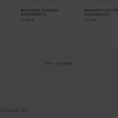
BUSINESS-SOCKEN
BUSINESS-SOCK
CISORRENTO
CISORRENTO
regulärer preis:
regulärer preis:
11,99 €
11,99 €
MEN
SOCKEN
/
 Postfach. Du
.