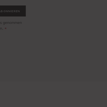
ABONNIEREN
is genommen
en.
*