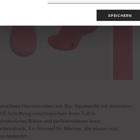
SPEICHERN
luxuriösen Herrensocken aus Bio-Baumwolle mit dezentem
UE Schriftzug umschmeicheln Ihren Fuß in
chahmlicher Weise und perfektionieren Ihren
mteindruck. Ein Strumpf für Männer, die wissen was
ss bedeutet.