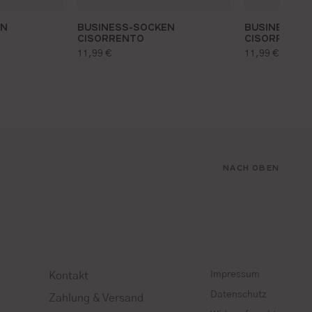
EN
BUSINESS-SOCKEN
BUSINESS-S
CISORRENTO
CISORRENTO
regulärer preis:
regulärer pr
11,99 €
11,99 €
NACH OBEN
Impressum
Kontakt
Datenschutz
Zahlung & Versand