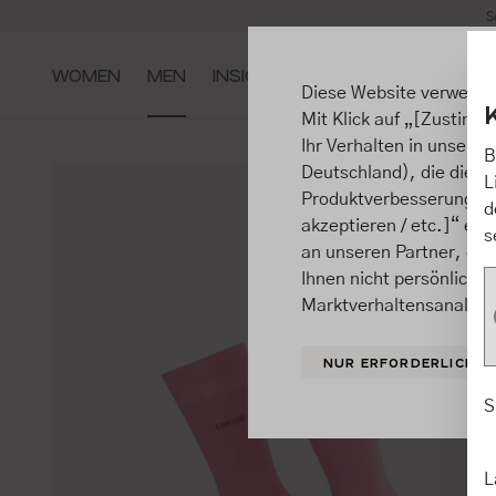
S
m Hauptinhalt springen
Zur Suche springen
Zur Hauptnavigation springen
WOMEN
MEN
INSIGHTS
Diese Website verwende
Mit Klick auf „[Zustimme
Ihr Verhalten in unsere
B
Deutschland), die diese
L
Produktverbesserungen, 
d
akzeptieren / etc.]“ ert
s
an unseren Partner, die
Ihnen nicht persönlich 
Marktverhaltensanalysen
NUR ERFORDERLICHE
S
L