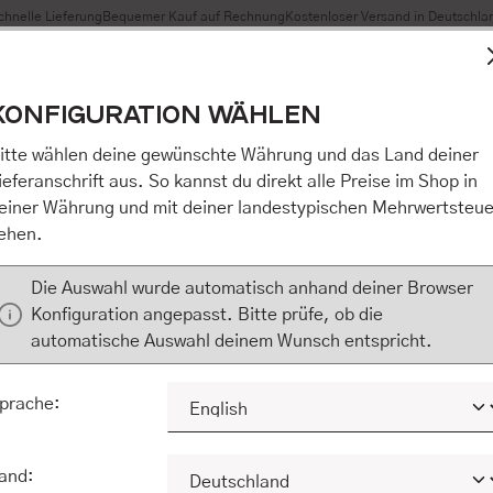
chnelle Lieferung
Bequemer Kauf auf Rechnung
Kostenloser Versand in Deutschla
t Cookies, um eine bestmögliche Erfahrung bieten zu können
KONFIGURATION WÄHLEN
n / Alles akzeptieren / etc.]“ erteilen Sie Ihre Einwilligung au
m Shop an unseren Partner, die shopware AG (Ebbinghoff 10,
itte wählen deine gewünschte Währung und das Land deiner
 Daten Ihnen nicht persönlich zuordnen kann, sie aber zu eig
ieferanschrift aus. So kannst du direkt alle Preise im Shop in
Marktverhaltensanalysen) verarbeiten darf. Mit Klick auf „[Z
einer Währung und mit deiner landestypischen Mehrwertsteue
eilen Sie Ihre Einwilligung auch in die Weitergabe über Ihr Ver
ehen.
 shopware AG (Ebbinghoff 10, 48624 Schöppingen, Deutschlan
zuordnen kann, sie aber zu eigenen Zwecken (z.B. Produktver
Die Auswahl wurde automatisch anhand deiner Browser
) verarbeiten darf.
Konfiguration angepasst. Bitte prüfe, ob die
automatische Auswahl deinem Wunsch entspricht.
KONFIGURIEREN
ALLE COOKIES A
prache:
and: