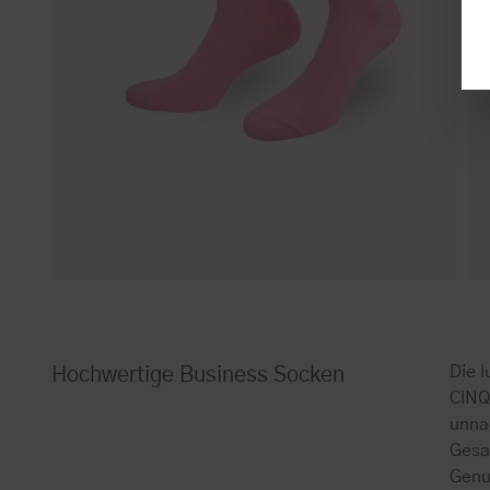
Die 
Hochwertige Business Socken
CINQ
unna
Gesa
Genu