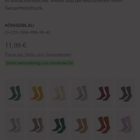
in unnachahmlicher Weise und perfektionieren Ihren
Gesamteindruck.
KÖNIGSBLAU
CI-C20-2004-099-39-42
Regulärer Preis:
11,99 €
Preise inkl. MwSt. zzgl. Versandkosten
Sofort versandfertig und schnell bei Dir