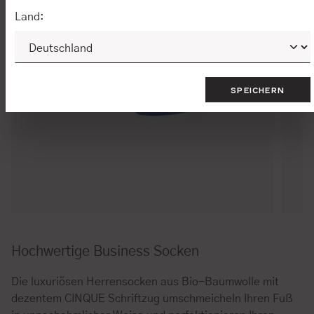
Land:
SPEICHERN
Hochwertige Business Socken
Die luxuriösen Herrensocken aus Bio-Baumwolle mit
dezentem CINQUE Schriftzug umschmeicheln Ihren Fuß