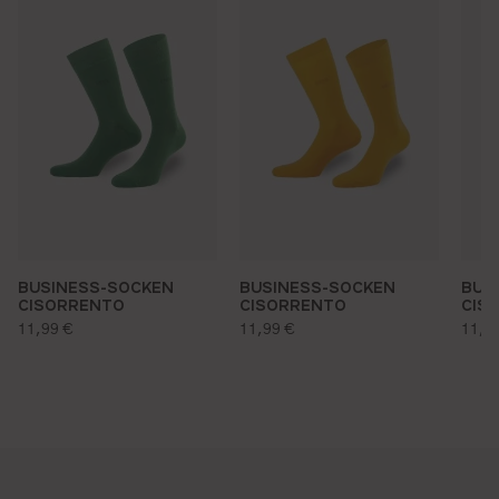
BUSINESS-SOCKEN
BUSINESS-SOCKEN
BUS
CISORRENTO
CISORRENTO
CIS
regulärer preis:
regulärer preis:
regu
11,99 €
11,99 €
11,9