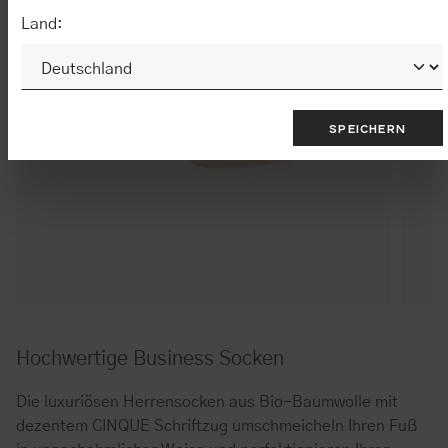
Land:
SPEICHERN
Hochwertige Business Socken
Die luxuriösen Herrensocken aus Bio-Baumwolle mit
dezentem CINQUE Schriftzug umschmeicheln Ihren Fuß