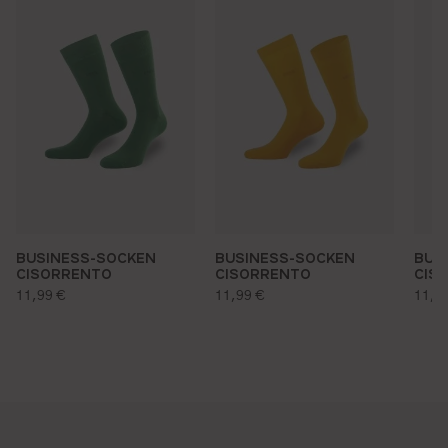
BUSINESS-SOCKEN
BUSINESS-SOCKEN
BUS
CISORRENTO
CISORRENTO
CIS
regulärer preis:
regulärer preis:
regu
11,99 €
11,99 €
11,9