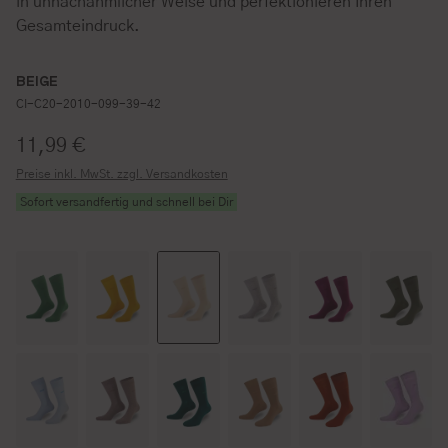
in unnachahmlicher Weise und perfektionieren Ihren
Gesamteindruck.
BEIGE
CI-C20-2010-099-39-42
Regulärer Preis:
11,99 €
Preise inkl. MwSt. zzgl. Versandkosten
Sofort versandfertig und schnell bei Dir