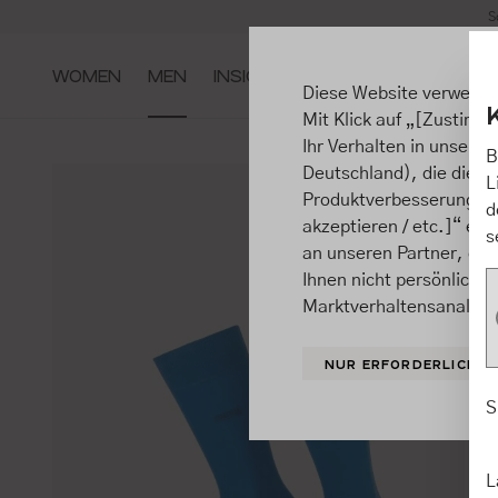
S
m Hauptinhalt springen
Zur Suche springen
Zur Hauptnavigation springen
WOMEN
MEN
INSIGHTS
Diese Website verwende
Mit Klick auf „[Zustimme
Ihr Verhalten in unsere
B
Deutschland), die diese
L
Produktverbesserungen, 
d
akzeptieren / etc.]“ ert
s
an unseren Partner, die
Ihnen nicht persönlich 
Marktverhaltensanalysen
NUR ERFORDERLICHE
S
L