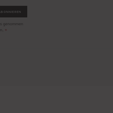
ABONNIEREN
is genommen
en.
*