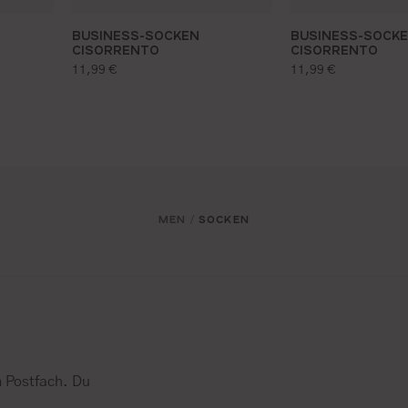
BUSINESS-SOCKEN
BUSINESS-SOCK
CISORRENTO
CISORRENTO
regulärer preis:
regulärer preis:
11,99 €
11,99 €
MEN
SOCKEN
/
 Postfach. Du
.