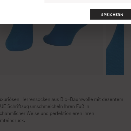
SPEICHERN
luxuriösen Herrensocken aus Bio-Baumwolle mit dezentem
UE Schriftzug umschmeicheln Ihren Fuß in
chahmlicher Weise und perfektionieren Ihren
mteindruck.