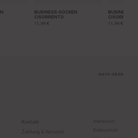
EN
BUSINESS-SOCKEN
BUSINESS-S
CISORRENTO
CISORRENTO
regulärer preis:
regulärer pr
11,99 €
11,99 €
NACH OBEN
Impressum
Kontakt
Datenschutz
Zahlung & Versand