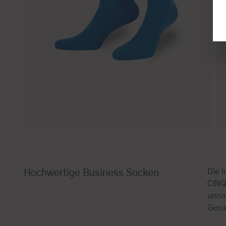
Die 
Hochwertige Business Socken
CINQ
unna
Gesa