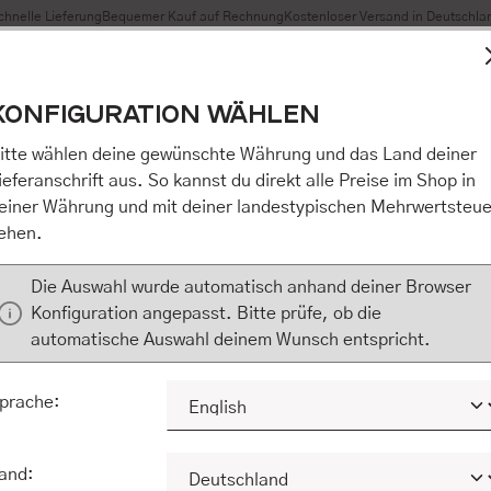
chnelle Lieferung
Bequemer Kauf auf Rechnung
Kostenloser Versand in Deutschla
t Cookies, um eine bestmögliche Erfahrung bieten zu können
KONFIGURATION WÄHLEN
n / Alles akzeptieren / etc.]“ erteilen Sie Ihre Einwilligung au
m Shop an unseren Partner, die shopware AG (Ebbinghoff 10,
itte wählen deine gewünschte Währung und das Land deiner
 Daten Ihnen nicht persönlich zuordnen kann, sie aber zu eig
ieferanschrift aus. So kannst du direkt alle Preise im Shop in
Marktverhaltensanalysen) verarbeiten darf. Mit Klick auf „[Z
einer Währung und mit deiner landestypischen Mehrwertsteue
eilen Sie Ihre Einwilligung auch in die Weitergabe über Ihr Ver
ehen.
 shopware AG (Ebbinghoff 10, 48624 Schöppingen, Deutschlan
zuordnen kann, sie aber zu eigenen Zwecken (z.B. Produktver
Die Auswahl wurde automatisch anhand deiner Browser
) verarbeiten darf.
Konfiguration angepasst. Bitte prüfe, ob die
automatische Auswahl deinem Wunsch entspricht.
KONFIGURIEREN
ALLE COOKIES A
prache:
and: