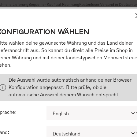
chnelle Lieferung
Bequemer Kauf auf Rechnung
Kostenloser Versand in Deutschla
t Cookies, um eine bestmögliche Erfahrung bieten zu können
KONFIGURATION WÄHLEN
n / Alles akzeptieren / etc.]“ erteilen Sie Ihre Einwilligung au
m Shop an unseren Partner, die shopware AG (Ebbinghoff 10,
itte wählen deine gewünschte Währung und das Land deiner
 Daten Ihnen nicht persönlich zuordnen kann, sie aber zu eig
ieferanschrift aus. So kannst du direkt alle Preise im Shop in
Marktverhaltensanalysen) verarbeiten darf. Mit Klick auf „[Z
einer Währung und mit deiner landestypischen Mehrwertsteue
eilen Sie Ihre Einwilligung auch in die Weitergabe über Ihr Ver
ehen.
 shopware AG (Ebbinghoff 10, 48624 Schöppingen, Deutschlan
zuordnen kann, sie aber zu eigenen Zwecken (z.B. Produktver
Die Auswahl wurde automatisch anhand deiner Browser
) verarbeiten darf.
Konfiguration angepasst. Bitte prüfe, ob die
automatische Auswahl deinem Wunsch entspricht.
KONFIGURIEREN
ALLE COOKIES A
prache:
and: