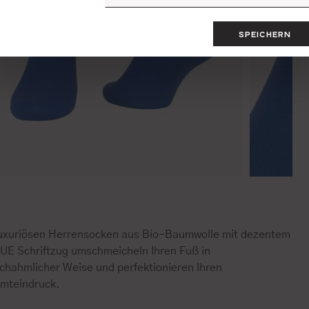
SPEICHERN
luxuriösen Herrensocken aus Bio-Baumwolle mit dezentem
UE Schriftzug umschmeicheln Ihren Fuß in
chahmlicher Weise und perfektionieren Ihren
mteindruck.