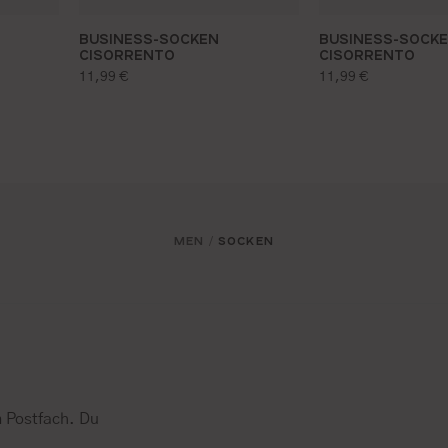
BUSINESS-SOCKEN
BUSINESS-SOCK
CISORRENTO
CISORRENTO
regulärer preis:
regulärer preis:
11,99 €
11,99 €
MEN
SOCKEN
/
 Postfach. Du
.