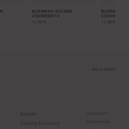
EN
BUSINESS-SOCKEN
BUSINESS-S
CISORRENTO
CISORRENTO
regulärer preis:
regulärer pr
11,99 €
11,99 €
NACH OBEN
Impressum
Kontakt
Datenschutz
Zahlung & Versand