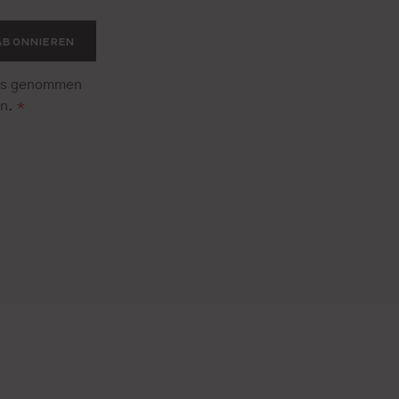
ABONNIEREN
is genommen
en.
*