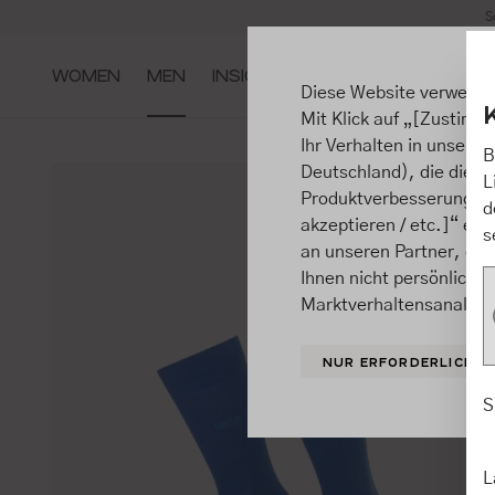
S
m Hauptinhalt springen
Zur Suche springen
Zur Hauptnavigation springen
WOMEN
MEN
INSIGHTS
Diese Website verwende
Mit Klick auf „[Zustimme
Ihr Verhalten in unsere
B
Deutschland), die diese
L
Produktverbesserungen, 
d
akzeptieren / etc.]“ ert
s
an unseren Partner, die
Ihnen nicht persönlich 
Marktverhaltensanalysen
NUR ERFORDERLICHE
S
L