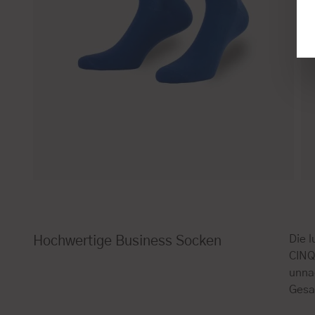
Die 
Hochwertige Business Socken
CINQ
unna
Gesa